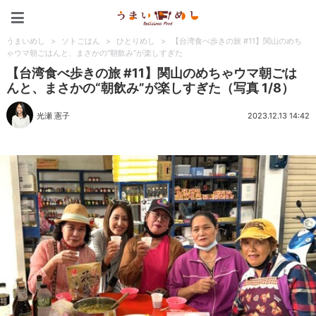
うまいめし
うまいめし
>
ソトごはん
>
ひとりめし
>
【台湾食べ歩きの旅 #11】関山のめち
ゃウマ朝ごはんと、まさかの“朝飲み”が楽しすぎた
【台湾食べ歩きの旅 #11】関山のめちゃウマ朝ごは
んと、まさかの“朝飲み”が楽しすぎた（写真 1/8）
光瀬 憲子
2023.12.13 14:42