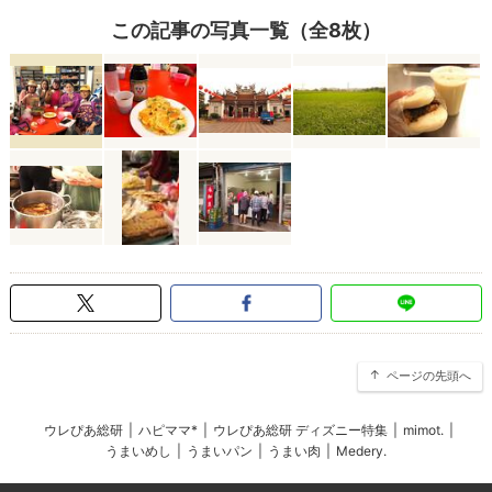
この記事の写真一覧（全8枚）
ページの先頭へ
ウレぴあ総研
|
ハピママ*
|
ウレぴあ総研 ディズニー特集
|
mimot.
|
うまいめし
|
うまいパン
|
うまい肉
|
Medery.