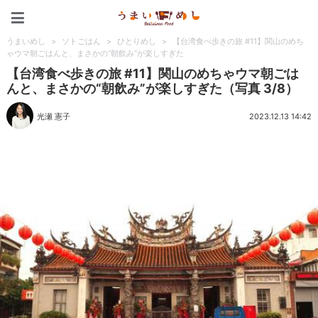
うまいめし
うまいめし
>
ソトごはん
>
ひとりめし
>
【台湾食べ歩きの旅 #11】関山のめち
ゃウマ朝ごはんと、まさかの“朝飲み”が楽しすぎた
【台湾食べ歩きの旅 #11】関山のめちゃウマ朝ごは
んと、まさかの“朝飲み”が楽しすぎた（写真 3/8）
光瀬 憲子
2023.12.13 14:42