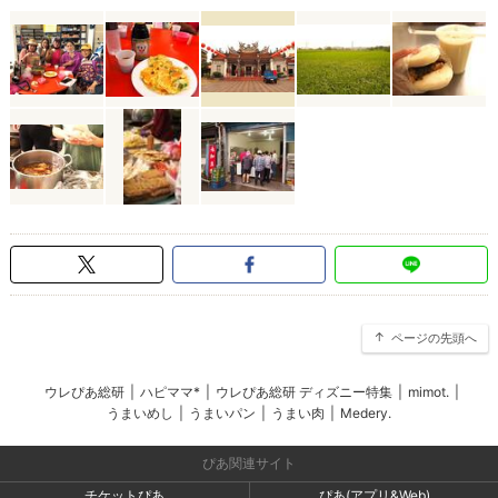
ページの先頭へ
ウレぴあ総研
|
ハピママ*
|
ウレぴあ総研 ディズニー特集
|
mimot.
|
うまいめし
|
うまいパン
|
うまい肉
|
Medery.
ぴあ関連サイト
チケットぴあ
ぴあ(アプリ&Web)