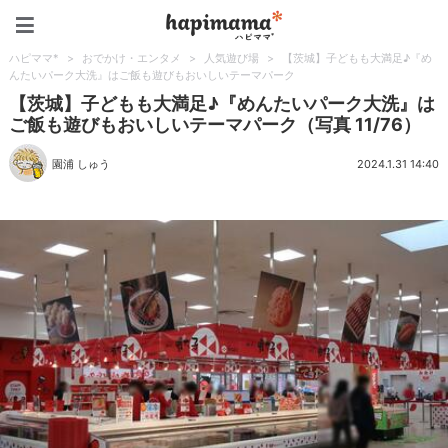
ハピママ*
ハピママ*
>
おでかけ・エンタメ
>
人気遊び場
>
【茨城】子どもも大満足♪『め
んたいパーク大洗』はご飯も遊びもおいしいテーマパーク
【茨城】子どもも大満足♪『めんたいパーク大洗』は
ご飯も遊びもおいしいテーマパーク（写真 11/76）
園浦 しゅう
2024.1.31 14:40