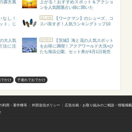
あの露天風
上がる！おすすめスポット＆アクショ
ンを人気開運占い師に聞いた
いなし！
【ワークマン】のシューズ、コ
おしゃれ
ット」じ
スパ良すぎ！人気ランキングトップ10
の大人気
【茨城】海と花の人気スポット
おでかけ
方法に注
をお得に満喫！アクアワールド大洗×ひ
たち海浜公園、セット券が4月1日発売
おでかけ
子連れでおでかけ
の利用・著作権等
外部送信ポリシー
広告出稿・お取り組みのご相談・情報掲載
せ