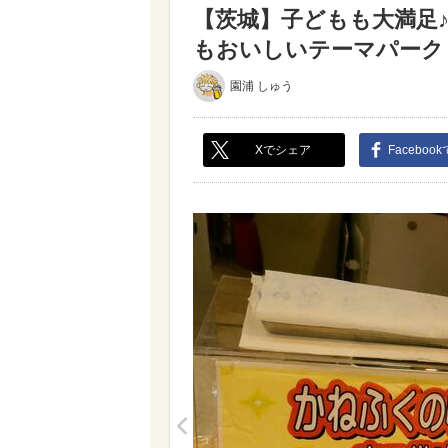
【茨城】子どもも大満足
もおいしいテーマパーク（写
園浦 しゅう
Xでシェア
Faceboo
<