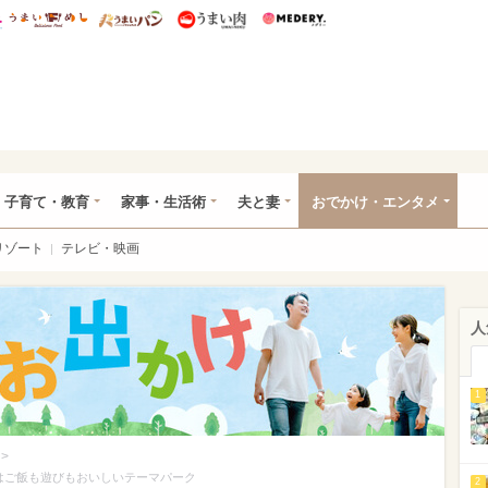
総研 ディズニー特集
mimot.
うまいめし
うまいパン
うまい肉
Medery.
ママ*
子育て・教育
家事・生活術
夫と妻
おでかけ・エンタメ
リゾート
テレビ・映画
人
1
>
はご飯も遊びもおいしいテーマパーク
2