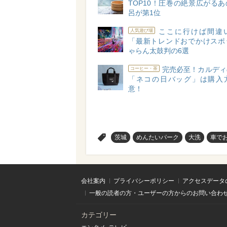
TOP10！圧巻の絶景広がる
呂が第1位
ここに行けば間違
人気遊び場
「最新トレンドおでかけスポ
ゃらん太鼓判の6選
完売必至！カルディ
コーヒー・茶
「ネコの日バッグ」は購入
意！
>
茨城
めんたいパーク
大洗
車で
会社案内
プライバシーポリシー
アクセスデータ
一般の読者の方・ユーザーの方からのお問い合わ
カテゴリー