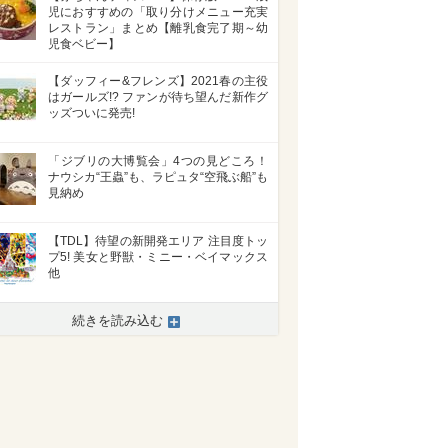
児におすすめの「取り分けメニュー充実
レストラン」まとめ【離乳食完了期～幼
児食ベビー】
【ダッフィー&フレンズ】2021春の主役
はガールズ!? ファンが待ち望んだ新作グ
ッズついに発売!
「ジブリの大博覧会」4つの見どころ！
ナウシカ“王蟲”も、ラピュタ“空飛ぶ船”も
見納め
【TDL】待望の新開発エリア 注目度トッ
プ5! 美女と野獣・ミニー・ベイマックス
他
続きを読み込む
>