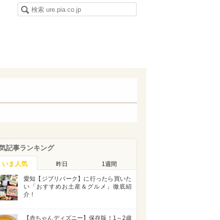
気記事ランキング
いま人気
昨日
1週間
愛知【ジブリパーク】に行ったら買いた
い「おすすめお土産＆グルメ」徹底紹
介！
【赤ちゃんディズニー】保存版！1～2歳