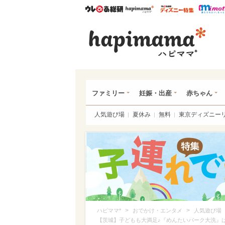
ウレぴあ総研
ハピママ*
ウレぴあ
ハピ
ファミリー
妊娠・出産
赤ちゃん
人気遊び場
夏休み
無料
東京ディズニー
>
>
ハピママ*
おでかけ・エンタメ
人気遊び場
【茨城】子どもも大満足♪『めんたいパーク大洗』