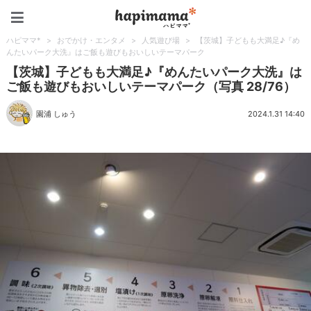
ハピママ*
ハピママ*
>
おでかけ・エンタメ
>
人気遊び場
>
【茨城】子どもも大満足♪『め
んたいパーク大洗』はご飯も遊びもおいしいテーマパーク
【茨城】子どもも大満足♪『めんたいパーク大洗』は
ご飯も遊びもおいしいテーマパーク（写真 28/76）
園浦 しゅう
2024.1.31 14:40