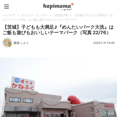
ハピママ*
ハピママ*
>
おでかけ・エンタメ
>
人気遊び場
>
【茨城】子どもも大満足♪『め
んたいパーク大洗』はご飯も遊びもおいしいテーマパーク
【茨城】子どもも大満足♪『めんたいパーク大洗』は
ご飯も遊びもおいしいテーマパーク（写真 22/76）
園浦 しゅう
2024.1.31 14:40