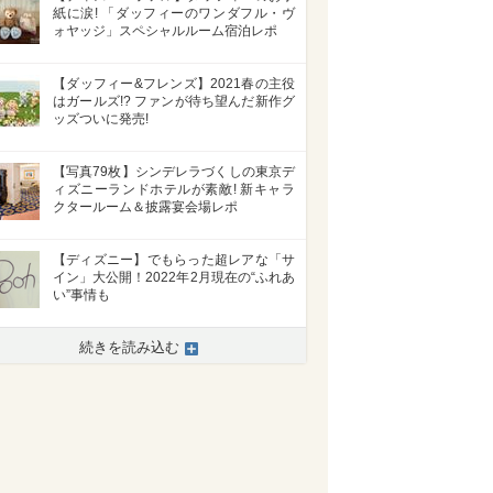
紙に涙! 「ダッフィーのワンダフル・ヴ
ォヤッジ」スペシャルルーム宿泊レポ
【ダッフィー&フレンズ】2021春の主役
はガールズ!? ファンが待ち望んだ新作グ
ッズついに発売!
【写真79枚】シンデレラづくしの東京デ
ィズニーランドホテルが素敵! 新キャラ
クタールーム＆披露宴会場レポ
【ディズニー】でもらった超レアな「サ
イン」大公開！2022年2月現在の“ふれあ
い”事情も
続きを読み込む
>