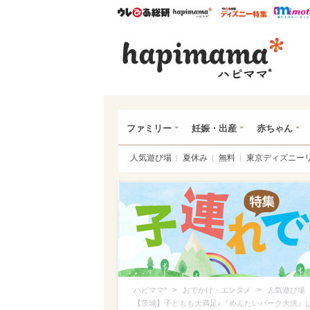
ウレぴあ総研
ハピママ*
ウレぴあ
ハピ
ファミリー
妊娠・出産
赤ちゃん
人気遊び場
夏休み
無料
東京ディズニー
>
>
ハピママ*
おでかけ・エンタメ
人気遊び場
【茨城】子どもも大満足♪『めんたいパーク大洗』