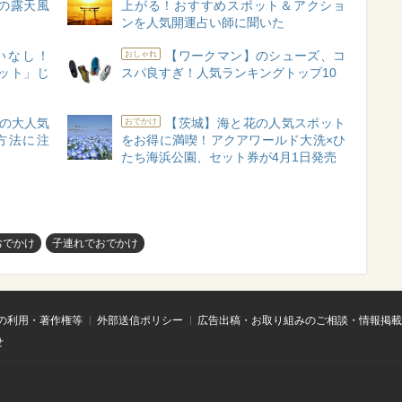
あの露天風
上がる！おすすめスポット＆アクショ
ンを人気開運占い師に聞いた
いなし！
【ワークマン】のシューズ、コ
おしゃれ
ット」じ
スパ良すぎ！人気ランキングトップ10
の大人気
【茨城】海と花の人気スポット
おでかけ
方法に注
をお得に満喫！アクアワールド大洗×ひ
たち海浜公園、セット券が4月1日発売
おでかけ
子連れでおでかけ
の利用・著作権等
外部送信ポリシー
広告出稿・お取り組みのご相談・情報掲載
せ