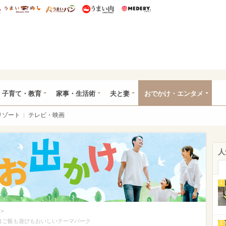
総研 ディズニー特集
mimot.
うまいめし
うまいパン
うまい肉
Medery.
ママ*
子育て・教育
家事・生活術
夫と妻
おでかけ・エンタメ
リゾート
テレビ・映画
人
1
>
はご飯も遊びもおいしいテーマパーク
2