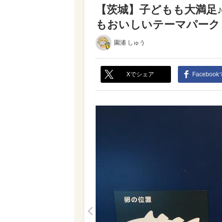
【茨城】子どもも大満足
もおいしいテーマパーク（写
園浦 しゅう
Xでシェア
Faceboo
<