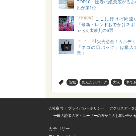
TOP10！圧巻の絶景広がる
呂が第1位
ここに行けば間違
人気遊び場
「最新トレンドおでかけスポ
ゃらん太鼓判の6選
完売必至！カルディ
コーヒー・茶
「ネコの日バッグ」は購入
意！
>
茨城
めんたいパーク
大洗
車で
会社案内
プライバシーポリシー
アクセスデータ
一般の読者の方・ユーザーの方からのお問い合わ
カテゴリー