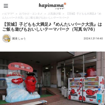
ハピママ*
ハピママ*
>
おでかけ・エンタメ
>
人気遊び場
>
【茨城】子どもも大満足♪『め
んたいパーク大洗』はご飯も遊びもおいしいテーマパーク
【茨城】子どもも大満足♪『めんたいパーク大洗』は
ご飯も遊びもおいしいテーマパーク（写真 9/76）
園浦 しゅう
2024.1.31 14:40