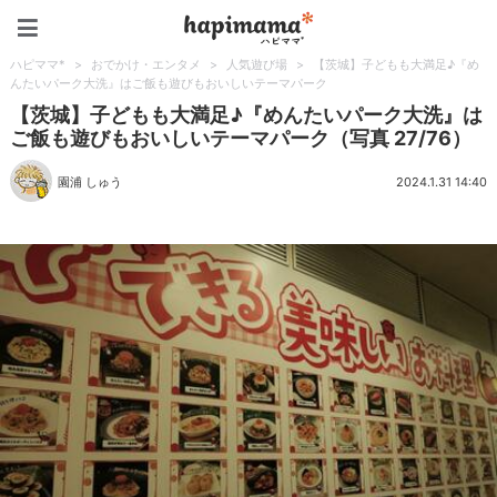
ハピママ*
ハピママ*
>
おでかけ・エンタメ
>
人気遊び場
>
【茨城】子どもも大満足♪『め
んたいパーク大洗』はご飯も遊びもおいしいテーマパーク
【茨城】子どもも大満足♪『めんたいパーク大洗』は
ご飯も遊びもおいしいテーマパーク（写真 27/76）
園浦 しゅう
2024.1.31 14:40