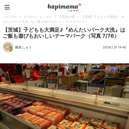
ハピママ*
ハピママ*
>
おでかけ・エンタメ
>
人気遊び場
>
【茨城】子どもも大満足♪『め
んたいパーク大洗』はご飯も遊びもおいしいテーマパーク
【茨城】子どもも大満足♪『めんたいパーク大洗』は
ご飯も遊びもおいしいテーマパーク（写真 7/76）
園浦 しゅう
2024.1.31 14:40