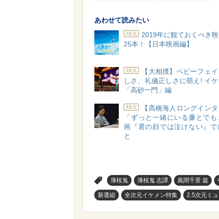
あわせて読みたい
2019年に観ておくべき
2次元
25本！【日本映画編】
【大相撲】ベビーフェイ
3次元
しさ、礼儀正しさに萌え! イ
「高砂一門」編
【髙橋海人ロングインタ
3次元
「ずっと一緒にいる廉とでも
画『君の顔では泣けない』で
と
>
薄桜鬼
薄桜鬼 志譚
風間千景 篇
新選組
全次元イケメン特集
2.5次元ミ