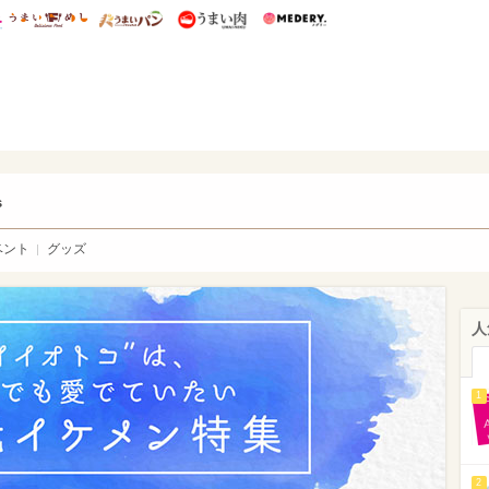
総研 ディズニー特集
mimot.
うまいめし
うまいパン
うまい肉
Medery.
ry.
s
ベント
グッズ
人
1
2