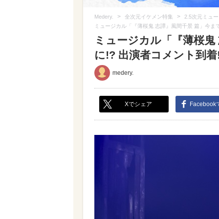
>
>
Medery.
全次元イケメン特集
2.5次元ミュ
ミュージカル「『薄桜鬼 志譚』風間千景 篇」今まで
ミュージカル「『薄桜鬼
に!? 出演者コメント到着!
medery.
Xでシェア
Faceboo