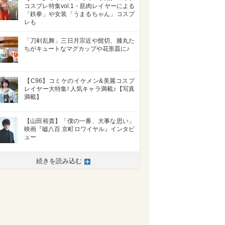
コスプレ特集vol.1・筋肉レイヤーによる
「鉄拳」や女装「うまるちゃん」コスプ
レも
「刀剣乱舞」三日月宗近や髭切、膝丸た
ちがキュートなマグカップや花形皿に♪
【C96】コミケのイケメン&美麗コスプ
レイヤー大特集! 人気キャラ満載♪【写真
満載】
【山田裕貴】「僕の一番、大事な思い」
映画『嘘八百 京町ロワイヤル』インタビ
ュー
続きを読み込む