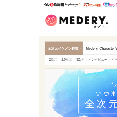
ウレぴあ総研
ハピママ*
ウレぴあ
Mede
全次元イケメン特集
Medery. Character'
2次元
2.5次元
3次元
インタビュー
イ