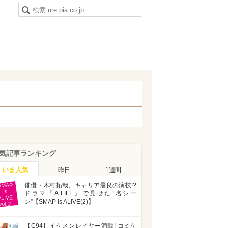
気記事ランキング
いま人気
昨日
1週間
俳優・木村拓哉、キャリア最良の演技!?
ドラマ『A LIFE』で見せた“名シー
ン”【SMAP is ALIVE(2)】
【C94】イケメンレイヤー満載! コミケ