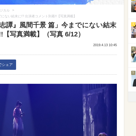
>
ージカル
にない結末に!? 出演者コメント到着!!【写真満載】
 志譚』風間千景 篇」今までにない結末
3
!【写真満載】（写真 6/12）
2019.4.13 10:45
4
kでシェア
5