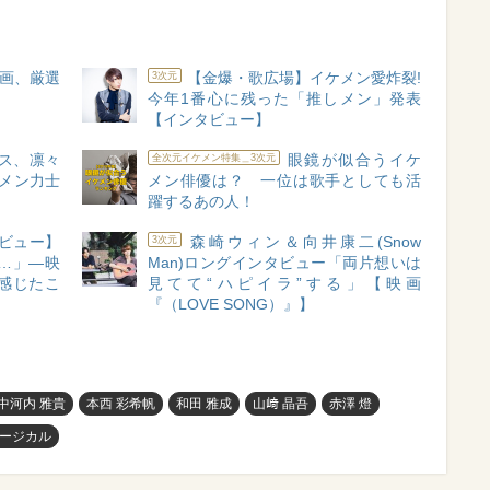
映画、厳選
【金爆・歌広場】イケメン愛炸裂!
3次元
今年1番心に残った「推しメン」発表
【インタビュー】
ス、凛々
眼鏡が似合うイケ
全次元イケメン特集＿3次元
ケメン力士
メン俳優は？ 一位は歌手としても活
躍するあの人！
ビュー】
森崎ウィン＆向井康二(Snow
3次元
…」―映
Man)ロングインタビュー「両片想いは
感じたこ
見てて“ハピイラ”する」【映画
『（LOVE SONG）』】
中河内 雅貴
本西 彩希帆
和田 雅成
山﨑 晶吾
赤澤 燈
ュージカル