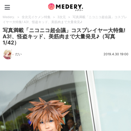
Medery.
Medery.
>
全次元イケメン特集
>
3次元
>
写真満載「ニコニコ超会議」コスプレ
イヤー大特集! A3!、怪盗キッド、美筋肉まで大量発見♪
写真満載「ニコニコ超会議」コスプレイヤー大特集!
A3!、怪盗キッド、美筋肉まで大量発見♪（写真
1/42）
だい
2019.4.30 19:00