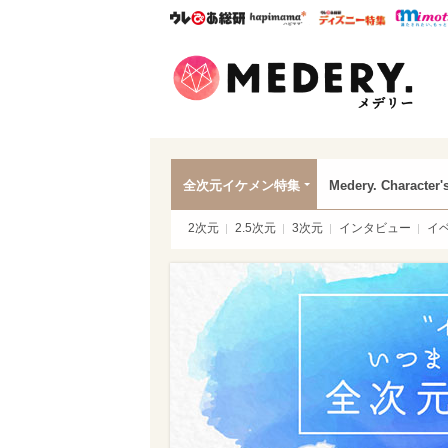
ウレぴあ総研
ハピママ*
ウレぴあ
Mede
全次元イケメン特集
Medery. Character'
2次元
2.5次元
3次元
インタビュー
イ