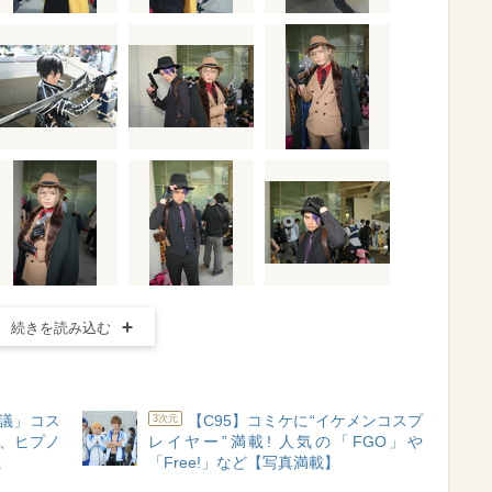
続きを読み込む
議」コス
【C95】コミケに“イケメンコスプ
3次元
魂、ヒプノ
レイヤー”満載! 人気の「FGO」や
載
「Free!」など【写真満載】