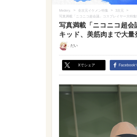
>
>
>
Medery.
全次元イケメン特集
3次元
写真満載「ニコニコ超会議」コスプレイヤー大特集! 
写真満載「ニコニコ超会議
キッド、美筋肉まで大量発見
だい
Xでシェア
Faceboo