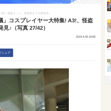
A3!、怪盗キッド、美筋肉まで大量発見♪
」コスプレイヤー大特集! A3!、怪盗
3
♪（写真 27/42）
2019.4.30 19:00
4
kでシェア
5