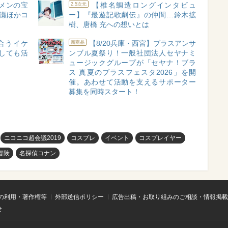
ケメンの宝
【椎名鯛造ロングインタビュ
2.5次元
O長瀬ほかコ
ー】『最遊記歌劇伝』の仲間…鈴木拡
樹、唐橋 充への想いとは
合うイケ
【8/20兵庫・西宮】ブラスアンサ
新商品
しても活
ンブル夏祭り！一般社団法人セヤナミ
ュージックグループが「セヤナ！ブラ
ス 真夏のブラスフェスタ2026」を開
催。あわせて活動を支えるサポーター
募集を同時スタート！
ニコニコ超会議2019
コスプレ
イベント
コスプレイヤー
冒険
名探偵コナン
の利用・著作権等
外部送信ポリシー
広告出稿・お取り組みのご相談・情報掲載
せ