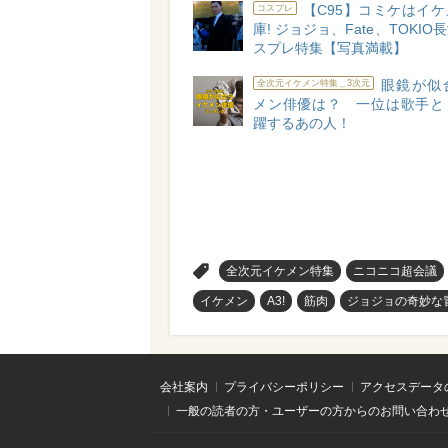
【C95】コミケはイ
コスプレ
庫! ジョジョ、Fate、TOKI
スプレ特集【写真満載】
眼鏡が似
全次元イケメン特集＿3次元
メン俳優は？ 一位は歌手と
躍するあの人！
>
全次元イケメン特集
ニコニコ超会議
イケメン
A3!
筋肉
ジョジョの奇妙な
会社案内
プライバシーポリシー
アクセスデータ
一般の読者の方・ユーザーの方からのお問い合わ