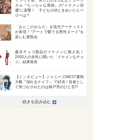
サンリオ初、男だけの2.5次元ミュージ
カル『ちっちゃな英雄』の“イケメン俳
優”に直撃！ 子どもの頃ときめいたヒー
ローは？
「おとこのからだ」を現代アーティスト
が表現！“アートで愛でる男性ヌード”を
楽しむ展覧会
森永チョコ製品がイケメンに擬人化！
2000人の女性に聞いた「イケメンなチョ
コ」結果発表
【インタビュー】ジャニーズWEST重岡
大毅『溺れるナイフ』 で好演！役者とし
て気づかされたのは錦戸亮のひと言!?
続きを読み込む