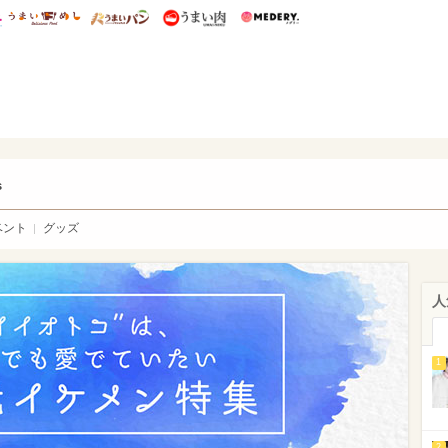
総研 ディズニー特集
mimot.
うまいめし
うまいパン
うまい肉
Medery.
ry.
s
ベント
グッズ
人
1
2