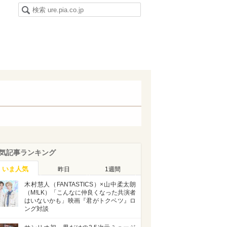
気記事ランキング
いま人気
昨日
1週間
木村慧人（FANTASTICS）×山中柔太朗
（M!LK）「こんなに仲良くなった共演者
はいないかも」映画『君がトクベツ』ロ
ング対談