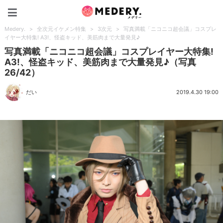
Medery.
Medery.
>
全次元イケメン特集
>
3次元
>
写真満載「ニコニコ超会議」コスプレ
イヤー大特集! A3!、怪盗キッド、美筋肉まで大量発見♪
写真満載「ニコニコ超会議」コスプレイヤー大特集!
A3!、怪盗キッド、美筋肉まで大量発見♪（写真
26/42）
だい
2019.4.30 19:00