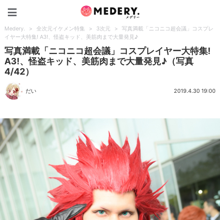
Medery.
Medery.
>
全次元イケメン特集
>
3次元
>
写真満載「ニコニコ超会議」コスプレ
イヤー大特集! A3!、怪盗キッド、美筋肉まで大量発見♪
写真満載「ニコニコ超会議」コスプレイヤー大特集!
A3!、怪盗キッド、美筋肉まで大量発見♪（写真
4/42）
だい
2019.4.30 19:00