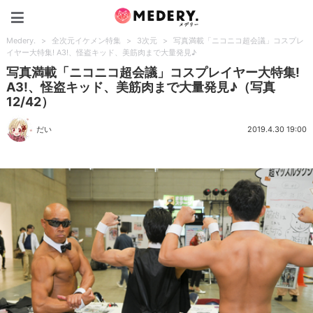
Medery.
Medery.
>
全次元イケメン特集
>
3次元
>
写真満載「ニコニコ超会議」コスプレ
イヤー大特集! A3!、怪盗キッド、美筋肉まで大量発見♪
写真満載「ニコニコ超会議」コスプレイヤー大特集!
A3!、怪盗キッド、美筋肉まで大量発見♪（写真
12/42）
だい
2019.4.30 19:00