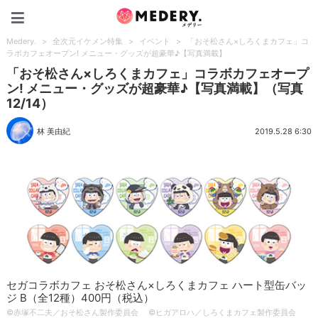
Medery.
Medery.
>
全次元イケメン特集
>
イベント
>
「おそ松さん×しろくまカフェ」コ
ラボカフェオープン! メニュー・グッズが超豪華♪【写真満載】
「おそ松さん×しろくまカフェ」コラボカフェオープ
ン! メニュー・グッズが超豪華♪【写真満載】（写真
12/14）
林 美由紀
2019.5.28 6:30
セガコラボカフェ おそ松さん×しろくまカフェ ハート型缶バッ
ジ B（全12種）400円（税込）
©赤塚不二夫／おそ松さん製作委員会 ©ヒガアロハ／しろくまカフェ製作委員会