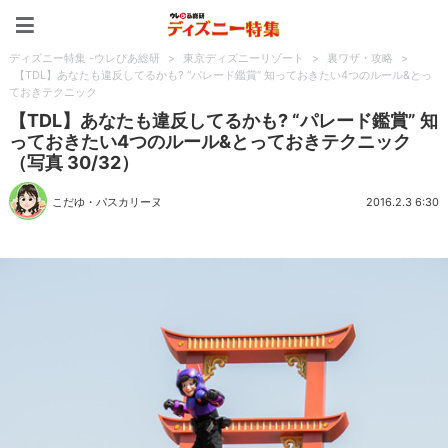
ディズニー特集 -ウレぴあ
ディズニー特集 -ウレぴあ総研
>
東京ディズニーリゾート
>
裏ワザ・攻略
>
【TDL】あなたも違反してるかも? “パレード鑑賞” 知っておきたい4つのルール&とっ
ておきテクニック
【TDL】あなたも違反してるかも? “パレード鑑賞” 知
っておきたい4つのルール&とっておきテクニック
（写真 30/32）
こだゆ・パスカリーヌ
2016.2.3 6:30