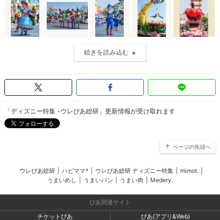
続きを読み込む
「ディズニー特集 -ウレぴあ総研」更新情報が受け取れます
ページの先頭へ
ウレぴあ総研
|
ハピママ*
|
ウレぴあ総研 ディズニー特集
|
mimot.
|
うまいめし
|
うまいパン
|
うまい肉
|
Medery.
ぴあ関連サイト
チケットぴあ
ぴあ(アプリ&Web)