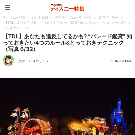
ディズニー特集 -ウレぴあ
ディズニー特集 -ウレぴあ総研
>
東京ディズニーリゾート
>
裏ワザ・攻略
>
【TDL】あなたも違反してるかも? “パレード鑑賞” 知っておきたい4つのルール&とっ
ておきテクニック
【TDL】あなたも違反してるかも? “パレード鑑賞” 知
っておきたい4つのルール&とっておきテクニック
（写真 6/32）
こだゆ・パスカリーヌ
2016.2.3 6:30