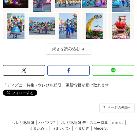
続きを読み込む
「ディズニー特集 -ウレぴあ総研」更新情報が受け取れます
ページの先頭へ
ウレぴあ総研
|
ハピママ*
|
ウレぴあ総研 ディズニー特集
|
mimot.
|
うまいめし
|
うまいパン
|
うまい肉
|
Medery.