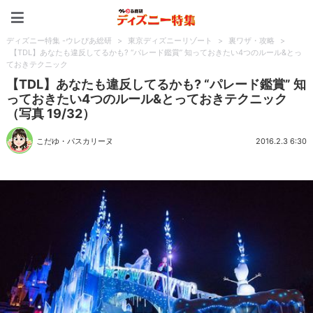
ディズニー特集 -ウレぴあ
ディズニー特集 -ウレぴあ総研
>
東京ディズニーリゾート
>
裏ワザ・攻略
>
【TDL】あなたも違反してるかも? “パレード鑑賞” 知っておきたい4つのルール&とっ
ておきテクニック
【TDL】あなたも違反してるかも? “パレード鑑賞” 知
っておきたい4つのルール&とっておきテクニック
（写真 19/32）
こだゆ・パスカリーヌ
2016.2.3 6:30