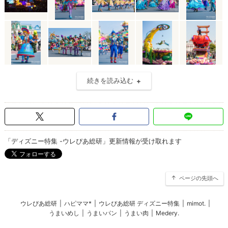
続きを読み込む
「ディズニー特集 -ウレぴあ総研」更新情報が受け取れます
ページの先頭へ
ウレぴあ総研
|
ハピママ*
|
ウレぴあ総研 ディズニー特集
|
mimot.
|
うまいめし
|
うまいパン
|
うまい肉
|
Medery.