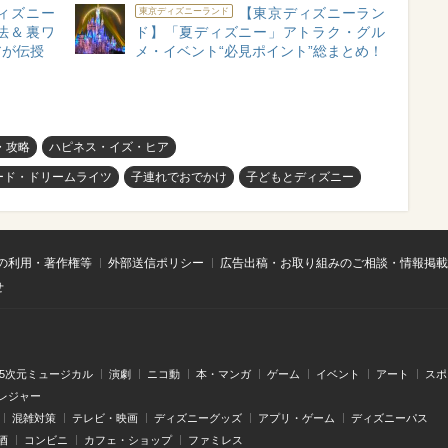
ィズニー
【東京ディズニーラン
東京ディズニーランド
法＆裏ワ
ド】「夏ディズニー」アトラク・グル
アが伝授
メ・イベント“必見ポイント”総まとめ！
・攻略
ハピネス・イズ・ヒア
ード・ドリームライツ
子連れでおでかけ
子どもとディズニー
の利用・著作権等
外部送信ポリシー
広告出稿・お取り組みのご相談・情報掲載
せ
.5次元ミュージカル
演劇
ニコ動
本・マンガ
ゲーム
イベント
アート
スポ
レジャー
混雑対策
テレビ・映画
ディズニーグッズ
アプリ・ゲーム
ディズニーパス
酒
コンビニ
カフェ・ショップ
ファミレス