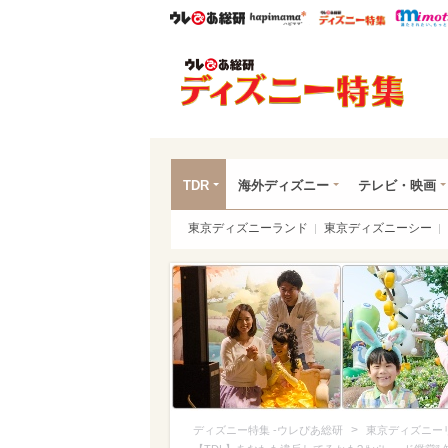
ウレぴあ総研
ハピママ*
ウレぴあ
ディ
TDR
海外ディズニー
テレビ・映画
東京ディズニーランド
東京ディズニーシー
>
ディズニー特集 -ウレぴあ総研
東京ディズニー