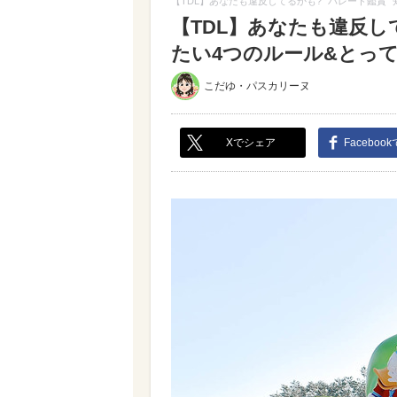
【TDL】あなたも違反してるかも? “パレード鑑賞
【TDL】あなたも違反し
たい4つのルール&とって
こだゆ・パスカリーヌ
Xでシェア
Faceboo