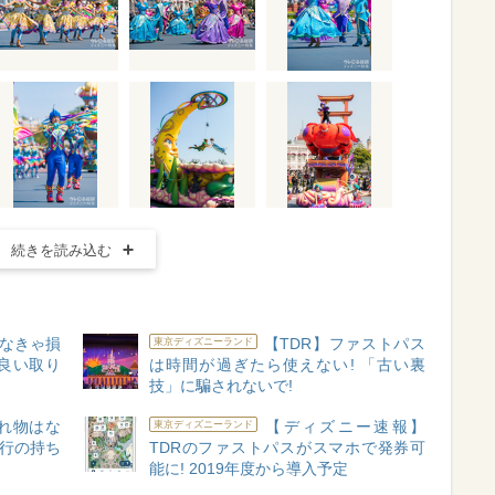
続きを読み込む
なきゃ損
【TDR】ファストパス
東京ディズニーランド
良い取り
は時間が過ぎたら使えない! 「古い裏
技」に騙されないで!
れ物はな
【ディズニー速報】
東京ディズニーランド
旅行の持ち
TDRのファストパスがスマホで発券可
能に! 2019年度から導入予定