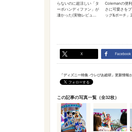
X
Facebook
「ディズニー特集 -ウレぴあ総研」更新情報
この記事の写真一覧（全32枚）