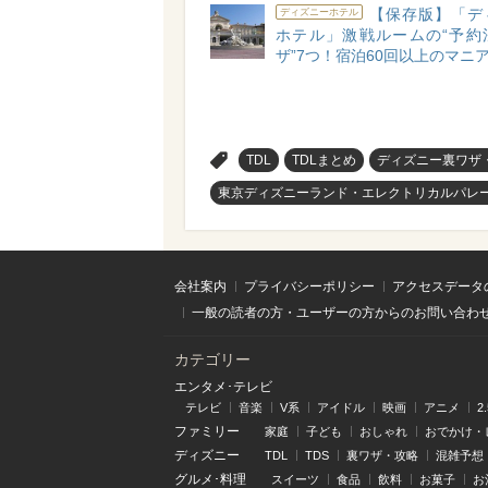
【保存版】「デ
ディズニーホテル
ホテル」激戦ルームの“予約
ザ”7つ！宿泊60回以上のマニ
>
TDL
TDLまとめ
ディズニー裏ワザ
東京ディズニーランド・エレクトリカルパレ
会社案内
プライバシーポリシー
アクセスデータ
一般の読者の方・ユーザーの方からのお問い合わ
カテゴリー
エンタメ･テレビ
テレビ
音楽
V系
アイドル
映画
アニメ
2
ファミリー
家庭
子ども
おしゃれ
おでかけ・
ディズニー
TDL
TDS
裏ワザ・攻略
混雑予想
グルメ･料理
スイーツ
食品
飲料
お菓子
お