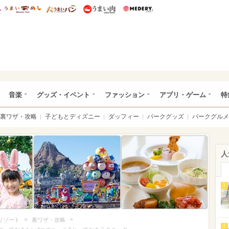
総研 ディズニー特集
mimot.
うまいめし
うまいパン
うまい肉
Medery.
ズニー特集 -ウレぴあ総研
音楽
グッズ・イベント
ファッション
アプリ・ゲーム
特
裏ワザ・攻略
子どもとディズニー
ダッフィー
パークグッズ
パークグルメ
人
1
>
>
リゾート
裏ワザ・攻略
2