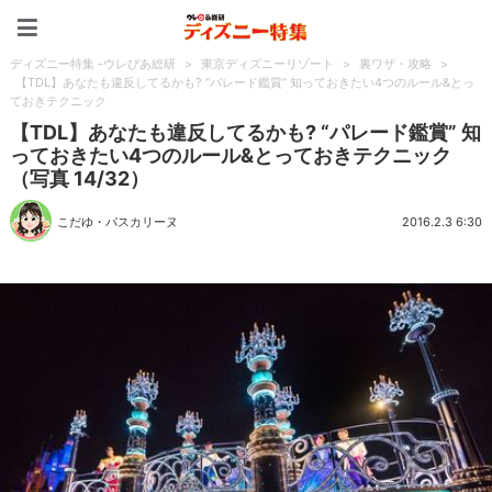
ディズニー特集 -ウレぴあ
ディズニー特集 -ウレぴあ総研
>
東京ディズニーリゾート
>
裏ワザ・攻略
>
【TDL】あなたも違反してるかも? “パレード鑑賞” 知っておきたい4つのルール&とっ
ておきテクニック
【TDL】あなたも違反してるかも? “パレード鑑賞” 知
っておきたい4つのルール&とっておきテクニック
（写真 14/32）
こだゆ・パスカリーヌ
2016.2.3 6:30