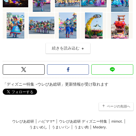
続きを読み込む
「ディズニー特集 -ウレぴあ総研」更新情報が受け取れます
ページの先頭へ
ウレぴあ総研
|
ハピママ*
|
ウレぴあ総研 ディズニー特集
|
mimot.
|
うまいめし
|
うまいパン
|
うまい肉
|
Medery.