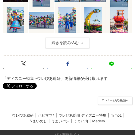
続きを読み込む
「ディズニー特集 -ウレぴあ総研」更新情報が受け取れます
ページの先頭へ
ウレぴあ総研
|
ハピママ*
|
ウレぴあ総研 ディズニー特集
|
mimot.
|
うまいめし
|
うまいパン
|
うまい肉
|
Medery.
ぴあ関連サイト