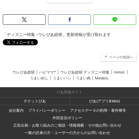
「ディズニー特集 -ウレぴあ総研」更新情報が受け取れます
ページの先頭へ
ウレぴあ総研
|
ハピママ*
|
ウレぴあ総研 ディズニー特集
|
mimot.
|
うまいめし
|
うまいパン
|
うまい肉
|
Medery.
ぴあ関連サイト
チケットぴあ
ぴあ(アプリ&Web)
会社案内
プライバシーポリシー
アクセスデータの利用・著作権等
外部送信ポリシー
広告出稿・お取り組みのご相談・情報掲載・その他お問い合わせ
一般の読者の方・ユーザーの方からのお問い合わせ