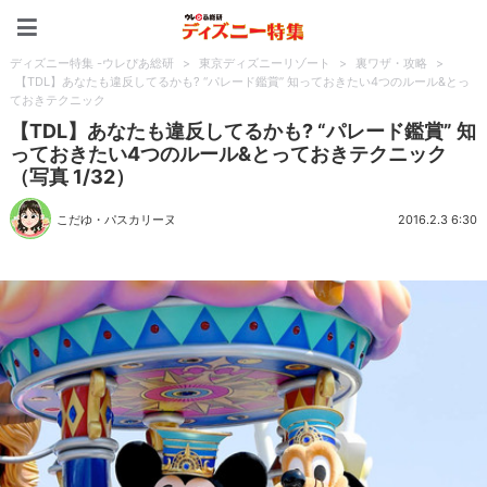
ディズニー特集 -ウレぴあ
ディズニー特集 -ウレぴあ総研
>
東京ディズニーリゾート
>
裏ワザ・攻略
>
【TDL】あなたも違反してるかも? “パレード鑑賞” 知っておきたい4つのルール&とっ
ておきテクニック
【TDL】あなたも違反してるかも? “パレード鑑賞” 知
っておきたい4つのルール&とっておきテクニック
（写真 1/32）
こだゆ・パスカリーヌ
2016.2.3 6:30