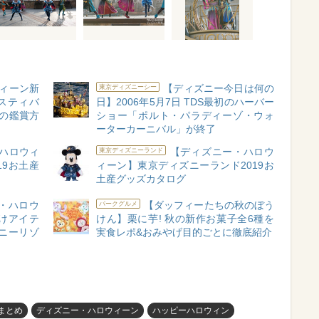
ウィーン新
【ディズニー今日は何の
東京ディズニーシー
スティバ
日】2006年5月7日 TDS最初のハーバー
の鑑賞方
ショー「ポルト・パラディーゾ・ウォ
ーターカーニバル」が終了
ハロウィ
【ディズニー・ハロウ
東京ディズニーランド
19お土産
ィーン】東京ディズニーランド2019お
土産グッズカタログ
・ハロウ
【ダッフィーたちの秋のぼう
パークグルメ
つけアイテ
けん】栗に芋! 秋の新作お菓子全6種を
ズニーリゾ
実食レポ&おみやげ目的ごとに徹底紹介
Sまとめ
ディズニー・ハロウィーン
ハッピーハロウィン