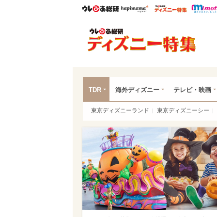
ウレぴあ総研
ハピママ*
ウレぴあ
ディ
TDR
海外ディズニー
テレビ・映画
東京ディズニーランド
東京ディズニーシー