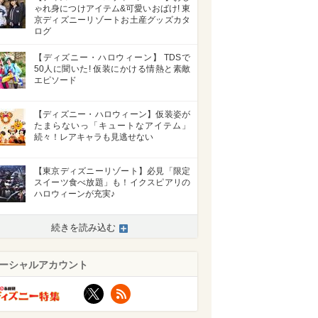
ゃれ身につけアイテム&可愛いおばけ! 東
京ディズニーリゾートお土産グッズカタ
ログ
【ディズニー・ハロウィーン】 TDSで
50人に聞いた! 仮装にかける情熱と素敵
エピソード
【ディズニー・ハロウィーン】仮装姿が
たまらないっ「キュートなアイテム」
続々！レアキャラも見逃せない
【東京ディズニーリゾート】必見「限定
スイーツ食べ放題」も！イクスピアリの
ハロウィーンが充実♪
続きを読み込む
ーシャルアカウント
X
RSS