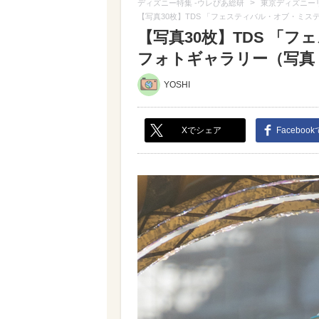
>
ディズニー特集 -ウレぴあ総研
東京ディズニー
【写真30枚】TDS 「フェスティバル・オブ・ミス
【写真30枚】TDS 「
フォトギャラリー（写真 1
YOSHI
Xでシェア
Faceboo