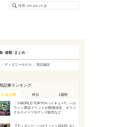
集･連載･まとめ
ディズニーホテル
周辺施設
気記事ランキング
いま人気
昨日
1週間
「J-WORLD TOKYO×ハイキュー!!」ハロ
ウィン限定イベントが開催決定、オリジ
ナルスイーツやグッズ販売など
【ディズニー・ハロウィーン2019】おし