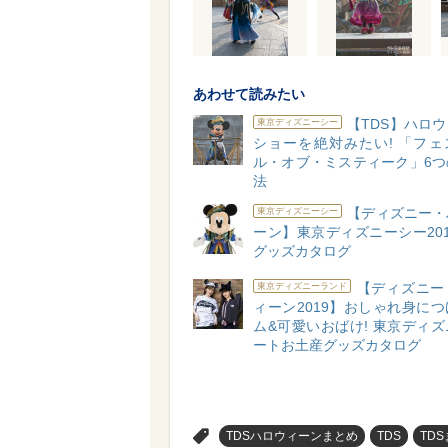
あわせて読みたい
【TDS】ハロ
東京ディズニーシー
ショーを絶対みたい! 「フェ
ル・オブ・ミスティーク」6つ
法
【ディズニー・
東京ディズニーシー
ーン】東京ディズニーシー20
グッズカタログ
【ディズニー
東京ディズニーランド
ィーン2019】おしゃれ身に
ム&可愛いおばけ! 東京ディ
ートお土産グッズカタログ
>
TDSハロウィーンまとめ
TDS
TD