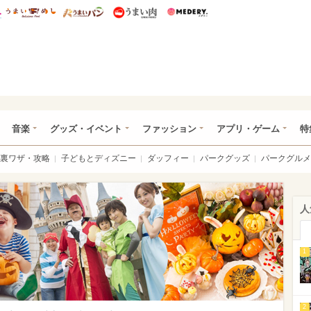
総研 ディズニー特集
mimot.
うまいめし
うまいパン
うまい肉
Medery.
ズニー特集 -ウレぴあ総研
音楽
グッズ・イベント
ファッション
アプリ・ゲーム
特
裏ワザ・攻略
子どもとディズニー
ダッフィー
パークグッズ
パークグルメ
人
1
2