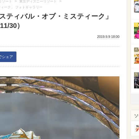
>
>
リゾート
東京ディズニーリゾート
ティーク」 フォトギャラリー
フェスティバル・オブ・ミスティーク」
1/30）
3
2019.9.9 18:00
4
kでシェア
5
ソ