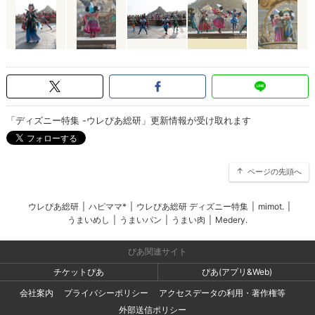
「ディズニー特集 -ウレぴあ総研」更新情報が受け取れます
ページの先頭へ
ウレぴあ総研
|
ハピママ*
|
ウレぴあ総研 ディズニー特集
|
mimot.
|
うまいめし
|
うまいパン
|
うまい肉
|
Medery.
ぴあ関連サイト
チケットぴあ
ぴあ(アプリ&Web)
会社案内
プライバシーポリシー
アクセスデータの利用・著作権等
外部送信ポリシー