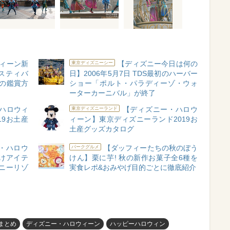
ウィーン新
【ディズニー今日は何の
東京ディズニーシー
スティバ
日】2006年5月7日 TDS最初のハーバー
の鑑賞方
ショー「ポルト・パラディーゾ・ウォ
ーターカーニバル」が終了
ハロウィ
【ディズニー・ハロウ
東京ディズニーランド
19お土産
ィーン】東京ディズニーランド2019お
土産グッズカタログ
・ハロウ
【ダッフィーたちの秋のぼう
パークグルメ
つけアイテ
けん】栗に芋! 秋の新作お菓子全6種を
ズニーリゾ
実食レポ&おみやげ目的ごとに徹底紹介
Sまとめ
ディズニー・ハロウィーン
ハッピーハロウィン