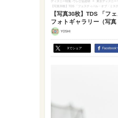
>
ディズニー特集 -ウレぴあ総研
東京ディズニー
【写真30枚】TDS 「フェスティバル・オブ・ミス
【写真30枚】TDS 「
フォトギャラリー（写真 2
YOSHI
Xでシェア
Faceboo