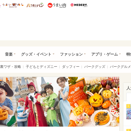
総研 ディズニー特集
mimot.
うまいめし
うまいパン
うまい肉
Medery.
ズニー特集 -ウレぴあ総研
音楽
グッズ・イベント
ファッション
アプリ・ゲーム
特
裏ワザ・攻略
子どもとディズニー
ダッフィー
パークグッズ
パークグルメ
人
1
2