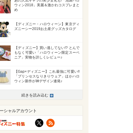
あの人気キャラの美少女化も!「池袋ハロ
ウィン2018」美麗＆激かわコスプレまと
め
【ディズニー・ハロウィーン】東京ディ
ズニーシー2019お土産グッズカタログ
【ディズニー】買い逃してない!? とんで
もなく可愛い「ハロウィーン限定スーベ
ニア」実物を詳しくレビュー♪
【Gap×ディズニー】これ最強に可愛い!!
「プリンセスなりきりウェア」ほかハロ
ウィン新作が神デザイン連発♪
続きを読み込む
ーシャルアカウント
X
RSS