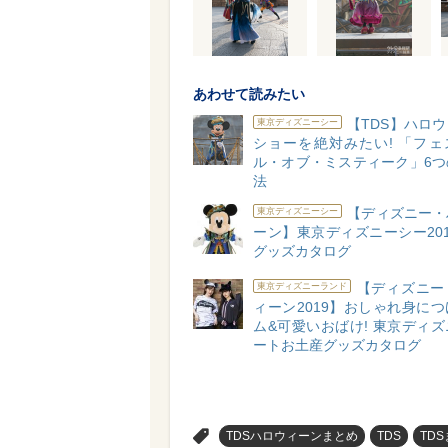
あわせて読みたい
【TDS】ハロ
東京ディズニーシー
ショーを絶対みたい! 「フェ
ル・オブ・ミスティーク」6つ
法
【ディズニー・
東京ディズニーシー
ーン】東京ディズニーシー20
グッズカタログ
【ディズニー
東京ディズニーランド
ィーン2019】おしゃれ身に
ム&可愛いおばけ! 東京ディ
ートお土産グッズカタログ
>
TDSハロウィーンまとめ
TDS
TD