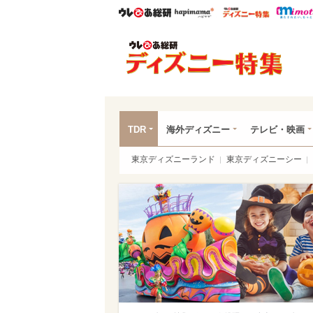
ウレぴあ総研
ハピママ*
ウレぴあ
ディ
TDR
海外ディズニー
テレビ・映画
東京ディズニーランド
東京ディズニーシー