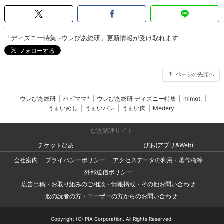
「ディズニー特集 -ウレぴあ総研」更新情報が受け取れます
ページの先頭へ
ウレぴあ総研
|
ハピママ*
|
ウレぴあ総研 ディズニー特集
|
mimot.
|
うまいめし
|
うまいパン
|
うまい肉
|
Medery.
ぴあ関連サイト
チケットぴあ
ぴあ(アプリ&Web)
会社案内
プライバシーポリシー
アクセスデータの利用・著作権等
外部送信ポリシー
広告出稿・お取り組みのご相談・情報掲載・その他お問い合わせ
一般の読者の方・ユーザーの方からのお問い合わせ
Copyright (C) PIA Corporation. All Rights Reserved.