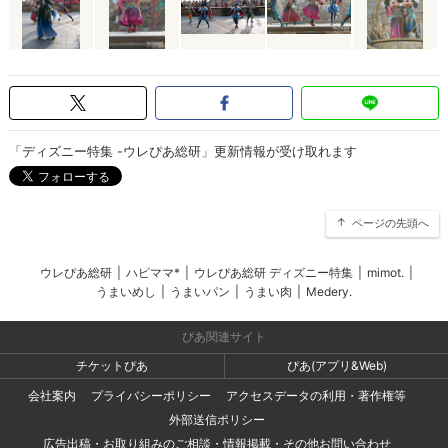
「ディズニー特集 -ウレぴあ総研」更新情報が受け取れます
ページの先頭へ
ウレぴあ総研
|
ハピママ*
|
ウレぴあ総研 ディズニー特集
|
mimot.
|
うまいめし
|
うまいパン
|
うまい肉
|
Medery.
ぴあ関連サイト
チケットぴあ
ぴあ(アプリ&Web)
会社案内
プライバシーポリシー
アクセスデータの利用・著作権等
外部送信ポリシー
広告出稿・お取り組みのご相談・情報掲載・その他お問い合わせ