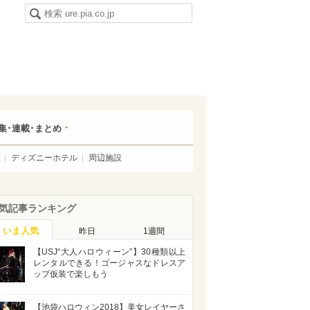
集･連載･まとめ
ディズニーホテル
周辺施設
気記事ランキング
いま人気
昨日
1週間
【USJ“大人ハロウィーン”】30種類以上
レンタルできる！ゴージャスなドレスア
ップ仮装で楽しもう
【池袋ハロウィン2018】美女レイヤーさ