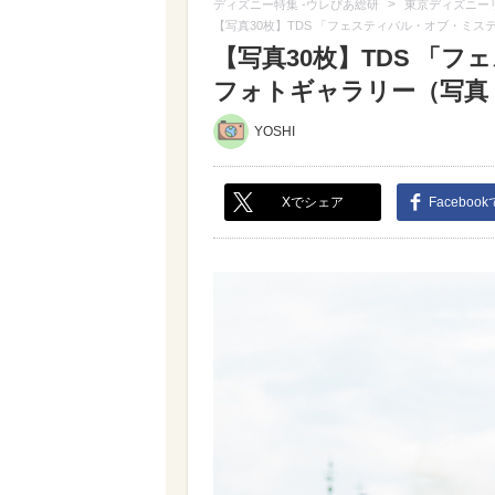
>
ディズニー特集 -ウレぴあ総研
東京ディズニー
【写真30枚】TDS 「フェスティバル・オブ・ミス
【写真30枚】TDS 「
フォトギャラリー（写真 1
YOSHI
Xでシェア
Faceboo