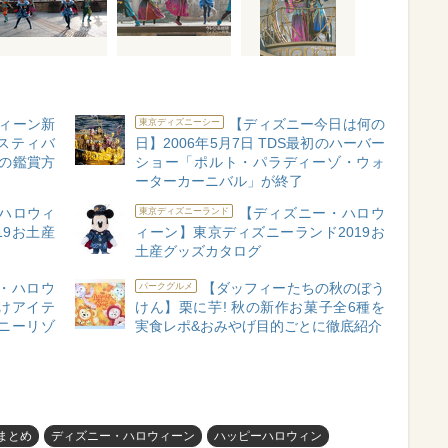
ウィーン新
【ディズニー今日は何の
東京ディズニーシー
スティバ
日】2006年5月7日 TDS最初のハーバー
の鑑賞方
ショー「ポルト・パラディーゾ・ウォ
ーターカーニバル」が終了
ハロウィ
【ディズニー・ハロウ
東京ディズニーランド
19お土産
ィーン】東京ディズニーランド2019お
土産グッズカタログ
・ハロウ
【ダッフィーたちの秋のぼう
パークグルメ
つけアイテ
けん】栗に芋! 秋の新作お菓子全6種を
ズニーリゾ
実食レポ&おみやげ目的ごとに徹底紹介
Sまとめ
ディズニー・ハロウィーン
ハッピーハロウィン