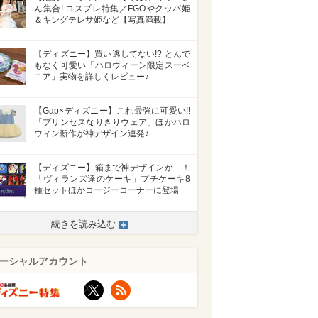
ん集合! コスプレ特集／FGOやクッパ姫
＆キングテレサ姫など【写真満載】
【ディズニー】買い逃してない!? とんで
もなく可愛い「ハロウィーン限定スーベ
ニア」実物を詳しくレビュー♪
【Gap×ディズニー】これ最強に可愛い!!
「プリンセスなりきりウェア」ほかハロ
ウィン新作が神デザイン連発♪
【ディズニー】箱まで神デザインか…！
「ヴィランズ達のケーキ」プチケーキ8
種セットほかコージーコーナーに登場
続きを読み込む
ーシャルアカウント
X
RSS