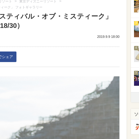
>
>
リゾート
東京ディズニーリゾート
ティーク」 フォトギャラリー
フェスティバル・オブ・ミスティーク」
3
8/30）
2019.9.9 18:00
4
kでシェア
5
ソ