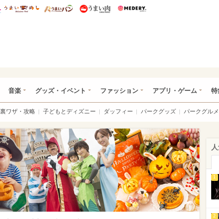
総研 ディズニー特集
mimot.
うまいめし
うまいパン
うまい肉
Medery.
ズニー特集 -ウレぴあ総研
音楽
グッズ・イベント
ファッション
アプリ・ゲーム
特
裏ワザ・攻略
子どもとディズニー
ダッフィー
パークグッズ
パークグルメ
人
1
2