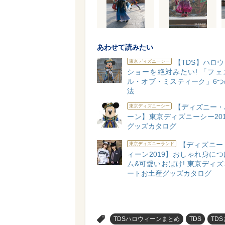
あわせて読みたい
【TDS】ハロ
東京ディズニーシー
ショーを絶対みたい! 「フェ
ル・オブ・ミスティーク」6つ
法
【ディズニー・
東京ディズニーシー
ーン】東京ディズニーシー20
グッズカタログ
【ディズニー
東京ディズニーランド
ィーン2019】おしゃれ身に
ム&可愛いおばけ! 東京ディ
ートお土産グッズカタログ
>
TDSハロウィーンまとめ
TDS
TD