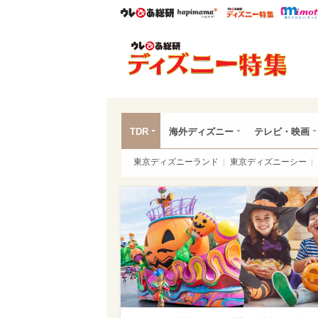
ウレぴあ総研
ハピママ*
ウレぴあ
ディ
TDR
海外ディズニー
テレビ・映画
東京ディズニーランド
東京ディズニーシー