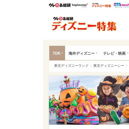
ウレぴあ総研
ハピママ*
ウレぴあ
ディ
TDR
海外ディズニー
テレビ・映画
東京ディズニーランド
東京ディズニーシー