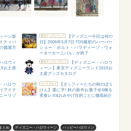
ウィーン新
【ディズニー今日は何の
東京ディズニーシー
スティバ
日】2006年5月7日 TDS最初のハーバー
の鑑賞方
ショー「ポルト・パラディーゾ・ウォ
ーターカーニバル」が終了
ハロウィ
【ディズニー・ハロウ
東京ディズニーランド
19お土産
ィーン】東京ディズニーランド2019お
土産グッズカタログ
・ハロウ
【ダッフィーたちの秋のぼう
パークグルメ
つけアイテ
けん】栗に芋! 秋の新作お菓子全6種を
ズニーリゾ
実食レポ&おみやげ目的ごとに徹底紹介
Sまとめ
ディズニー・ハロウィーン
ハッピーハロウィン