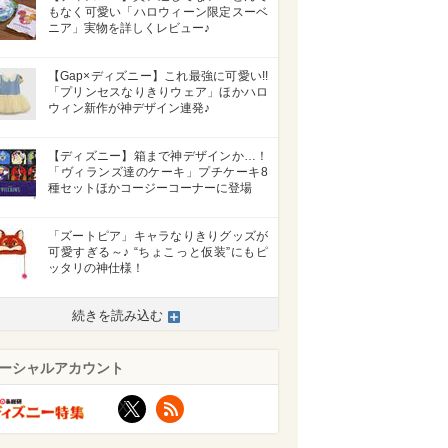
もなく可愛い「ハロウィーン限定スーベ
ニア」実物を詳しくレビュー♪
【Gap×ディズニー】これ最強に可愛い!!
「プリンセスなりきりウェア」ほかハロ
ウィン新作が神デザイン連発♪
【ディズニー】箱まで神デザインか…！
「ヴィランズ達のケーキ」プチケーキ8
種セットほかコージーコーナーに登場
「ズートピア」キャラなりきりグッズが
可愛すぎる～♪ “ちょこっと仮装”にもピ
ッタリの神仕様！
続きを読み込む
ーシャルアカウント
X
RSS