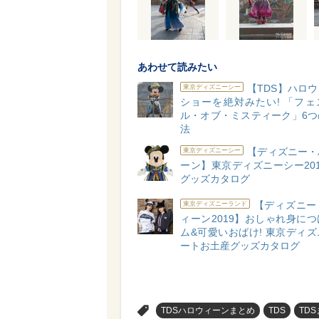
あわせて読みたい
【TDS】ハロ
東京ディズニーシー
ショーを絶対みたい! 「フェ
ル・オブ・ミスティーク」6つ
法
【ディズニー・
東京ディズニーシー
ーン】東京ディズニーシー20
グッズカタログ
【ディズニー
東京ディズニーランド
ィーン2019】おしゃれ身に
ム&可愛いおばけ! 東京ディ
ートお土産グッズカタログ
>
TDSハロウィーンまとめ
TDS
TD