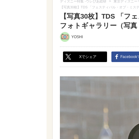
>
ディズニー特集 -ウレぴあ総研
東京ディズニー
【写真30枚】TDS 「フェスティバル・オブ・ミス
【写真30枚】TDS 「
フォトギャラリー（写真 2
YOSHI
Xでシェア
Faceboo