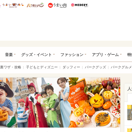
総研 ディズニー特集
mimot.
うまいめし
うまいパン
うまい肉
Medery.
ズニー特集 -ウレぴあ総研
音楽
グッズ・イベント
ファッション
アプリ・ゲーム
特
裏ワザ・攻略
子どもとディズニー
ダッフィー
パークグッズ
パークグルメ
人
1
2