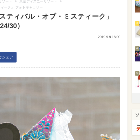
>
>
リゾート
東京ディズニーリゾート
ティーク」 フォトギャラリー
フェスティバル・オブ・ミスティーク」
3
4/30）
2019.9.9 18:00
4
kでシェア
5
ソ