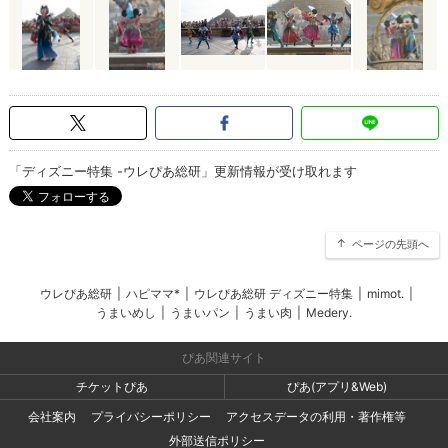
「ディズニー特集 -ウレぴあ総研」更新情報が受け取れます
ページの先頭へ
ウレぴあ総研
|
ハピママ*
|
ウレぴあ総研 ディズニー特集
|
mimot.
|
うまいめし
|
うまいパン
|
うまい肉
|
Medery.
ぴあ関連サイト
チケットぴあ
ぴあ(アプリ&Web)
会社案内
プライバシーポリシー
アクセスデータの利用・著作権等
外部送信ポリシー