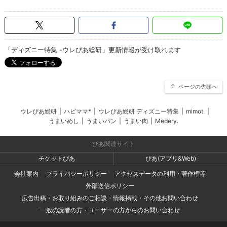
「ディズニー特集 -ウレぴあ総研」更新情報が受け取れます
ページの先頭へ
ウレぴあ総研
|
ハピママ*
|
ウレぴあ総研 ディズニー特集
|
mimot.
|
うまいめし
|
うまいパン
|
うまい肉
|
Medery.
ぴあ関連サイト
チケットぴあ
ぴあ(アプリ&Web)
会社案内
プライバシーポリシー
アクセスデータの利用・著作権等
外部送信ポリシー
広告出稿・お取り組みのご相談・情報掲載・その他お問い合わせ
一般の読者の方・ユーザーの方からのお問い合わせ