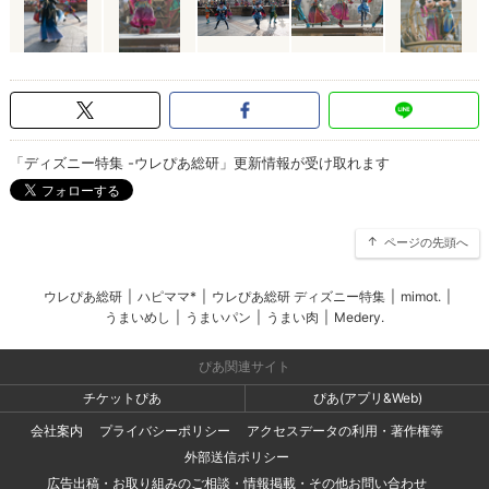
「ディズニー特集 -ウレぴあ総研」更新情報が受け取れます
ページの先頭へ
ウレぴあ総研
|
ハピママ*
|
ウレぴあ総研 ディズニー特集
|
mimot.
|
うまいめし
|
うまいパン
|
うまい肉
|
Medery.
ぴあ関連サイト
チケットぴあ
ぴあ(アプリ&Web)
会社案内
プライバシーポリシー
アクセスデータの利用・著作権等
外部送信ポリシー
広告出稿・お取り組みのご相談・情報掲載・その他お問い合わせ