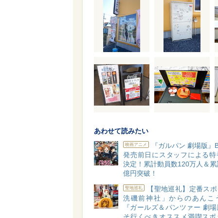
あわせて読みたい
『ガルパン 劇場版』B
映画アニメ
発売前日にスタッフによる特
決定！累計動員数120万人＆累
億円突破！
【聖地巡礼】定番スポ
聖地巡礼
洗磯前神社」からのあんこ
『ガールズ＆パンツァー 劇場
そ行くべきオススメ満喫スポ