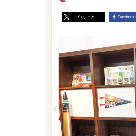
Xでシェア
Faceboo
<