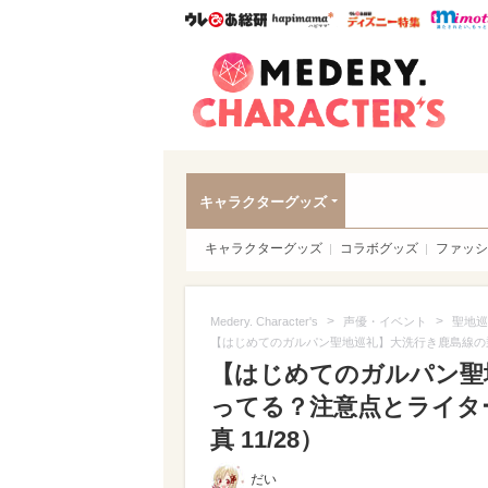
ウレぴあ総研
ハピママ*
ウレぴあ
Meder
キャラクターグッズ
キャラクターグッズ
コラボグッズ
ファッシ
>
>
Medery. Character's
声優・イベント
聖地巡
【はじめてのガルパン聖地巡礼】大洗行き鹿島線の
【はじめてのガルパン聖
ってる？注意点とライタ
真 11/28）
だい