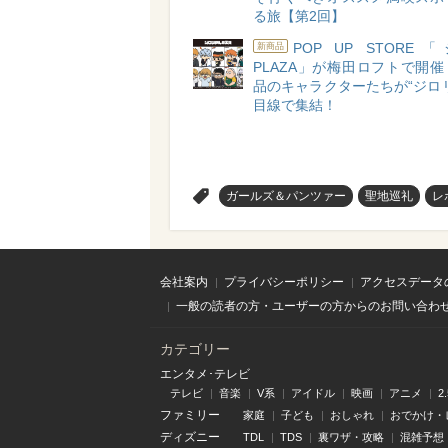
る旅【第2回】
POP UP STOR
新商品
PLAZA」が梅田ロフトで開
品のキャラクターたちが“ジロ
目線で集結！
>
ガールズ＆パンツァー
聖地巡礼
レ
会社案内
プライバシーポリシー
アクセスデータ
一般の読者の方・ユーザーの方からのお問い合わ
カテゴリー
エンタメ･テレビ
テレビ
音楽
V系
アイドル
映画
アニメ
2
ファミリー
家庭
子ども
おしゃれ
おでかけ・
ディズニー
TDL
TDS
裏ワザ・攻略
混雑予想