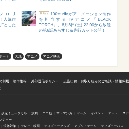
E「ジロリ
100studioがアニメーション制作
新商品
催！人気作
を担当するTVアニメ『BLACK
リ”とした
TORCH』、8月8日(土) 22:00から放送
の第6話あらすじ＆先行カット公開！
ポート
大洗
アニメ
アニメ映画
の利用・著作権等
外部送信ポリシー
広告出稿・お取り組みのご相談・情報掲載
せ
.5次元ミュージカル
演劇
ニコ動
本・マンガ
ゲーム
イベント
アート
スポ
レジャー
混雑対策
テレビ・映画
ディズニーグッズ
アプリ・ゲーム
ディズニーパス