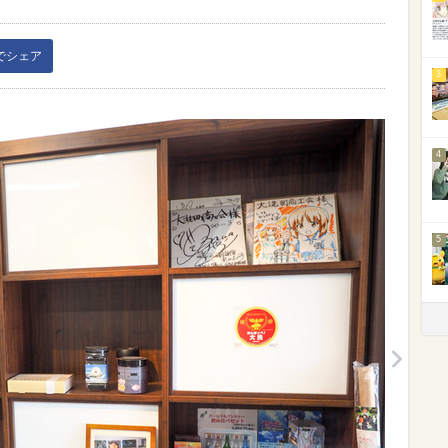
kでシェア
3
4
5