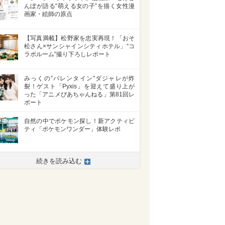
んぼが語る“萌える女の子”を描く女性漫
画家・絵師の原点
【写真満載】松野家を忠実再現！「おそ
松さん×サンシャインシティホテル」“コ
ラボルーム”撮り下ろしレポート
みっくの”バレンタイン”ダジャレが炸
裂！ゲスト「Pyxis」を迎えて盛り上が
った「アニメぴあちゃんねる」第81回レ
ポート
自然の中でポケモン探し！新アクティビ
ティ「ポケモンワンダー」体験レポ
続きを読み込む
>