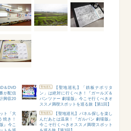
D＆DVD
【聖地巡礼】「鉄板ナポリタ
聖地巡礼
番が配信
ン」は絶対に行くべき！『ガールズ＆
計興収20
パンツァー 劇場版』今こそ行くべきオ
ススメ満喫スポットを巡る旅【第1回】
ット「大
【聖地巡礼】パネル探しを楽し
聖地巡礼
う焼き！
んだあとは温泉！『ガルパン 劇場版』
版』今こ
今こそ行くべきオススメ満喫スポット
ットを巡
を巡る旅【第3回】