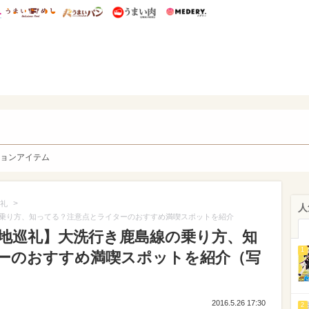
総研 ディズニー特集
mimot.
うまいめし
うまいパン
うまい肉
Medery.
y. Character's
ョンアイテム
>
礼
人
乗り方、知ってる？注意点とライターのおすすめ満喫スポットを紹介
地巡礼】大洗行き鹿島線の乗り方、知
1
ーのおすすめ満喫スポットを紹介（写
2016.5.26 17:30
2