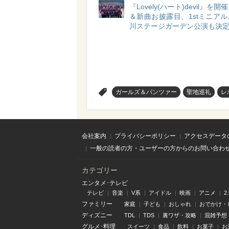
『Lovely(ハート)devil』を
＆新曲お披露目、1stミニア
川ステージガーデン公演も決
>
ガールズ＆パンツァー
聖地巡礼
レ
会社案内
プライバシーポリシー
アクセスデータ
一般の読者の方・ユーザーの方からのお問い合わ
カテゴリー
エンタメ･テレビ
テレビ
音楽
V系
アイドル
映画
アニメ
2
ファミリー
家庭
子ども
おしゃれ
おでかけ・
ディズニー
TDL
TDS
裏ワザ・攻略
混雑予想
グルメ･料理
スイーツ
食品
飲料
お菓子
お