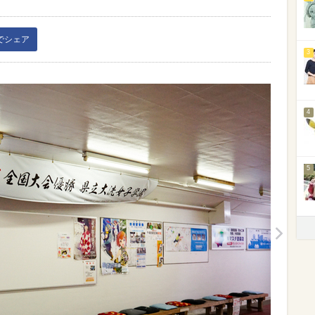
kでシェア
3
4
5