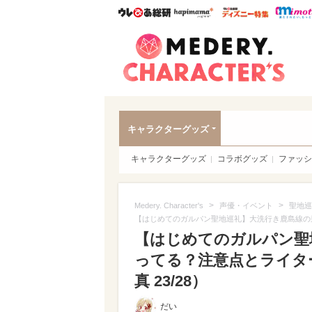
ウレぴあ総研
ハピママ*
ウレぴあ
Meder
キャラクターグッズ
キャラクターグッズ
コラボグッズ
ファッシ
>
>
Medery. Character's
声優・イベント
聖地巡
【はじめてのガルパン聖地巡礼】大洗行き鹿島線の
【はじめてのガルパン聖
ってる？注意点とライタ
真 23/28）
だい