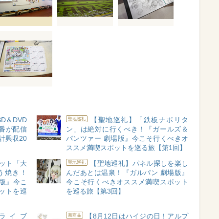
D＆DVD
【聖地巡礼】「鉄板ナポリタ
聖地巡礼
番が配信
ン」は絶対に行くべき！『ガールズ＆
計興収20
パンツァー 劇場版』今こそ行くべきオ
ススメ満喫スポットを巡る旅【第1回】
ット「大
【聖地巡礼】パネル探しを楽し
聖地巡礼
う焼き！
んだあとは温泉！『ガルパン 劇場版』
版』今こ
今こそ行くべきオススメ満喫スポット
ットを巡
を巡る旅【第3回】
ンライブ
【8月12日はハイジの日！アルプ
新商品