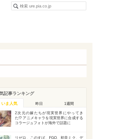
気記事ランキング
いま人気
昨日
1週間
2次元の嫁たちが現実世界にやってき
た!? アニメキャラを現実世界に合成する
コラージュフォトが海外で話題に
リゼロ、このすば、FGO、初音ミク、デ