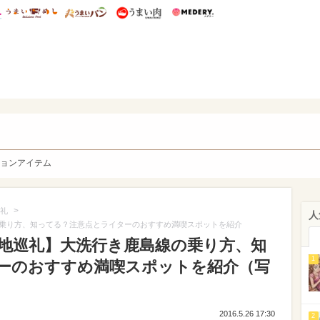
総研 ディズニー特集
mimot.
うまいめし
うまいパン
うまい肉
Medery.
y. Character's
ョンアイテム
>
礼
人
乗り方、知ってる？注意点とライターのおすすめ満喫スポットを紹介
地巡礼】大洗行き鹿島線の乗り方、知
1
ーのおすすめ満喫スポットを紹介（写
2016.5.26 17:30
2