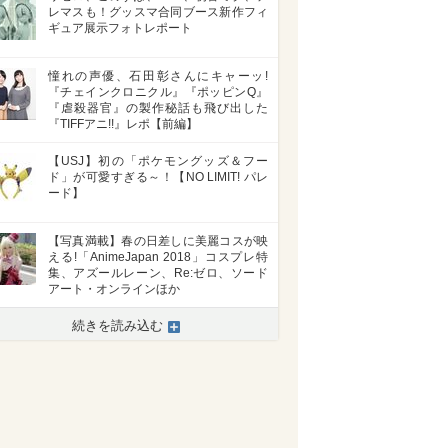
レマスも！グッスマ合同ブース新作フィ
ギュア展示フォトレポート
憧れの声優、石田彰さんにキャーッ!
『チェインクロニクル』『ポッピンQ』
『虐殺器官』の製作秘話も飛び出した
『TIFFアニ!!』レポ【前編】
【USJ】初の「ポケモングッズ＆フー
ド」が可愛すぎる～！【NO LIMIT! パレ
ード】
【写真満載】春の日差しに美麗コスが映
える!「AnimeJapan 2018」コスプレ特
集、アズールレーン、Re:ゼロ、ソード
アート・オンラインほか
続きを読み込む
>