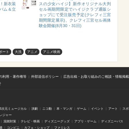
開催！新衣装
スの少女ハイジ】新作オリジナル大判
ルバム＆立
セル画期間限定でハイジクラブ通販シ
定
ョップにて受注販売予定(クレフィ三宮
期間限定展示)、クレフィ三宮セル画体
験会開催(8月30・31日)
ポート
大洗
アニメ
アニメ映画
の利用・著作権等
外部送信ポリシー
広告出稿・お取り組みのご相談・情報掲載
せ
.5次元ミュージカル
演劇
ニコ動
本・マンガ
ゲーム
イベント
アート
スポ
レジャー
混雑対策
テレビ・映画
ディズニーグッズ
アプリ・ゲーム
ディズニーパス
酒
コンビニ
カフェ・ショップ
ファミレス