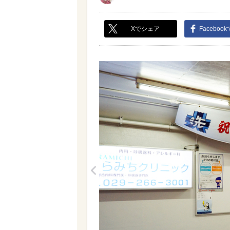
Xでシェア
Faceboo
<