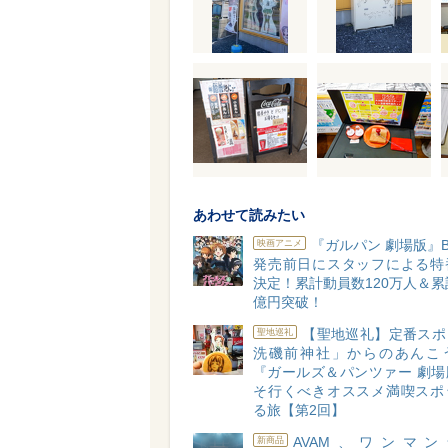
あわせて読みたい
『ガルパン 劇場版』B
映画アニメ
発売前日にスタッフによる特
決定！累計動員数120万人＆累
億円突破！
【聖地巡礼】定番スポ
聖地巡礼
洗磯前神社」からのあんこ
『ガールズ＆パンツァー 劇場
そ行くべきオススメ満喫スポ
る旅【第2回】
AVAM、ワンマ
新商品