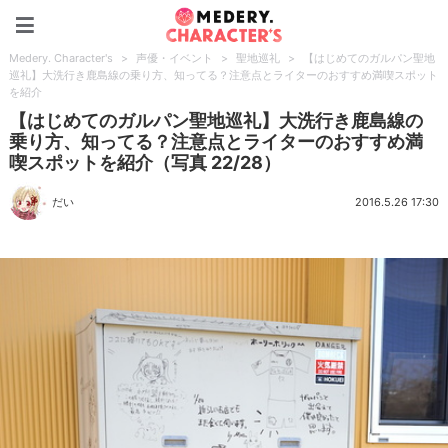
Medery. Character's
Medery. Character's
>
声優・イベント
>
聖地巡礼
>
【はじめてのガルパン聖地
巡礼】大洗行き鹿島線の乗り方、知ってる？注意点とライターのおすすめ満喫スポット
を紹介
【はじめてのガルパン聖地巡礼】大洗行き鹿島線の
乗り方、知ってる？注意点とライターのおすすめ満
喫スポットを紹介（写真 22/28）
だい
2016.5.26 17:30