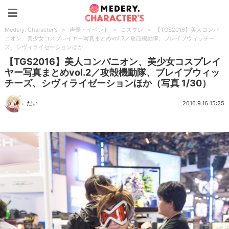
Medery. Character's
Medery. Character's
>
声優・イベント
>
コスプレ
>
【TGS2016】美人コンパ
ニオン、美少女コスプレイヤー写真まとめvol.2／攻殻機動隊、ブレイブウィッチー
ズ、シヴィライゼーションほか
【TGS2016】美人コンパニオン、美少女コスプレイ
ヤー写真まとめvol.2／攻殻機動隊、ブレイブウィッ
チーズ、シヴィライゼーションほか（写真 1/30）
だい
2016.9.16 15:25