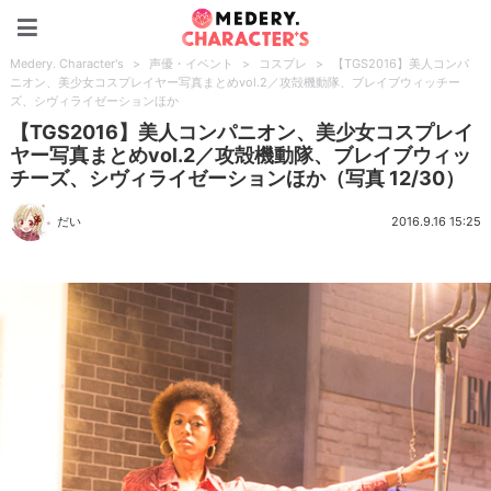
Medery. Character's
Medery. Character's
>
声優・イベント
>
コスプレ
>
【TGS2016】美人コンパ
ニオン、美少女コスプレイヤー写真まとめvol.2／攻殻機動隊、ブレイブウィッチー
ズ、シヴィライゼーションほか
【TGS2016】美人コンパニオン、美少女コスプレイ
ヤー写真まとめvol.2／攻殻機動隊、ブレイブウィッ
チーズ、シヴィライゼーションほか（写真 12/30）
だい
2016.9.16 15:25