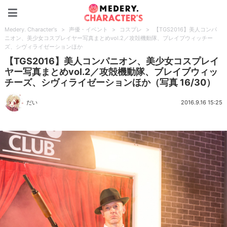
Medery. Character's
Medery. Character's
>
声優・イベント
>
コスプレ
>
【TGS2016】美人コンパ
ニオン、美少女コスプレイヤー写真まとめvol.2／攻殻機動隊、ブレイブウィッチー
ズ、シヴィライゼーションほか
【TGS2016】美人コンパニオン、美少女コスプレイ
ヤー写真まとめvol.2／攻殻機動隊、ブレイブウィッ
チーズ、シヴィライゼーションほか（写真 16/30）
だい
2016.9.16 15:25