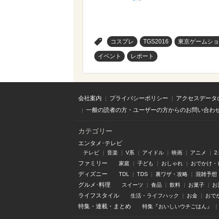
>
コスプレ
TGS2016
東京ゲームショ
イベント
レポート
会社案内
プライバシーポリシー
アクセスデータ
一般の読者の方・ユーザーの方からのお問い合わ
カテゴリー
エンタメ･テレビ
テレビ
音楽
V系
アイドル
映画
アニメ
2
ファミリー
家庭
子ども
おしゃれ
おでかけ・
ディズニー
TDL
TDS
裏ワザ・攻略
混雑予想
グルメ･料理
スイーツ
食品
飲料
お菓子
お
ライフスタイル
生活・ライフハック
お金
おで
特集
・
連載
・
まとめ
特集『おいしいウチごはん』