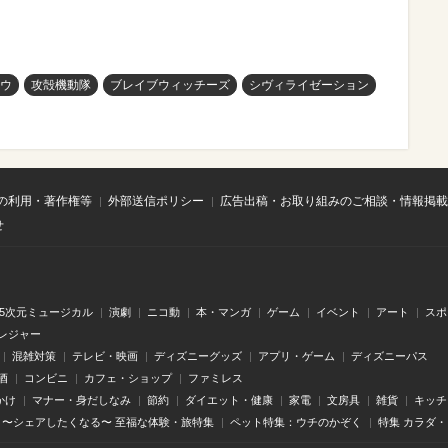
ウ
攻殻機動隊
ブレイブウィッチーズ
シヴィライゼーション
の利用・著作権等
外部送信ポリシー
広告出稿・お取り組みのご相談・情報掲載
せ
.5次元ミュージカル
演劇
ニコ動
本・マンガ
ゲーム
イベント
アート
スポ
レジャー
混雑対策
テレビ・映画
ディズニーグッズ
アプリ・ゲーム
ディズニーパス
酒
コンビニ
カフェ・ショップ
ファミレス
かけ
マナー・身だしなみ
節約
ダイエット・健康
家電
文房具
雑貨
キッチ
〜シェアしたくなる〜 至福な体験・旅特集
ペット特集：ウチのかぞく
特集 カラダ