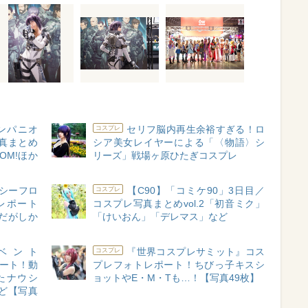
コンパニオ
セリフ脳内再生余裕すぎる！ロ
コスプレ
真まとめ
シア美女レイヤーによる「〈物語〉シ
OOM!ほか
リーズ」戦場ヶ原ひたぎコスプレ
シーフロ
【C90】「コミケ90」3日目／
コスプレ
レポート
コスプレ写真まとめvol.2「初音ミク」
、だがしか
「けいおん」「デレマス」など
ベント
『世界コスプレサミット』コス
コスプレ
ポート！動
プレフォトレポート！ちびっ子キスシ
たナウシ
ョットやE・M・Tも…！【写真49枚】
ど【写真