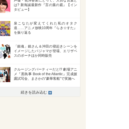
声優・花澤香菜にとって、大切な言葉と
は? 新海誠最新作『言の葉の庭』【イン
タビュー】
泉こなたが変えてくれた私のオタク
道……アニメ放映10周年『らき☆すた』
を振り返る
「銀魂」銀さん＆沖田の寝起きシーンを
イメージしたパジャマが登場、エリザベ
スのポーチほか同時販売
クルージングパーティーだと!? 劇場アニ
メ『黒執事 Book of the Atlantic』完成披
露試写会、まさかの“豪華客船”で実施へ
続きを読み込む