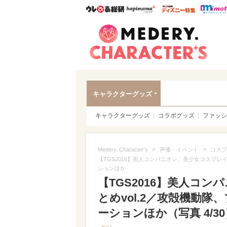
ウレぴあ総研
ハピママ*
ウレぴあ
Meder
キャラクターグッズ
キャラクターグッズ
コラボグッズ
ファッシ
>
>
Medery. Character's
声優・イベント
コスプ
【TGS2016】美人コンパニオン、美少女コスプレ
ションほか
【TGS2016】美人コ
とめvol.2／攻殻機動
ーションほか（写真 4/30