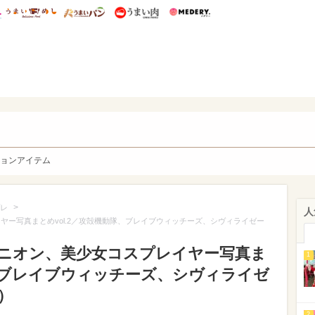
総研 ディズニー特集
mimot.
うまいめし
うまいパン
うまい肉
Medery.
y. Character's
ョンアイテム
>
レ
人
イヤー写真まとめvol.2／攻殻機動隊、ブレイブウィッチーズ、シヴィライゼー
ンパニオン、美少女コスプレイヤー写真ま
1
隊、ブレイブウィッチーズ、シヴィライゼ
）
2