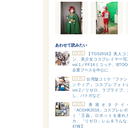
あわせて読みたい
【TGS2016】美人
コスプレ
ン、美少女コスプレイヤー写
vol.1／FF14ミコッテ、BTO
企業ブースを中心に
台湾版コミケ『ファン
コスプレ
ンティア』コスプレフォト
vol.2／リゼロ、ラブライブ
し、バトガなど
香港オタクイ
コスプレ
「ACGHK2016」コスプレレ
く「王蟲」ロボットを連れ
カ、「リゼロ」レム＆ラムな
47枚】