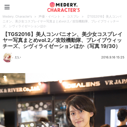
Medery. Character's
Medery. Character's
>
声優・イベント
>
コスプレ
>
【TGS2016】美人コンパ
ニオン、美少女コスプレイヤー写真まとめvol.2／攻殻機動隊、ブレイブウィッチー
ズ、シヴィライゼーションほか
【TGS2016】美人コンパニオン、美少女コスプレイ
ヤー写真まとめvol.2／攻殻機動隊、ブレイブウィッ
チーズ、シヴィライゼーションほか（写真 19/30）
だい
2016.9.16 15:25