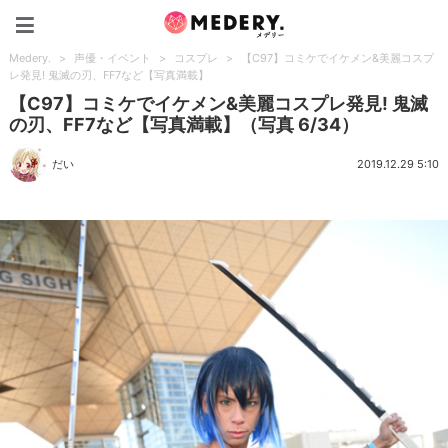
Medery.
Medery.
>
声優・イベント
>
コスプレ
>
【C97】コミケでイケメン&美麗コスプ
レ発見! 鬼滅の刃、FF7など【写真満載】
【C97】コミケでイケメン&美麗コスプレ発見! 鬼滅
の刃、FF7など【写真満載】（写真 6/34）
だい
2019.12.29 5:10