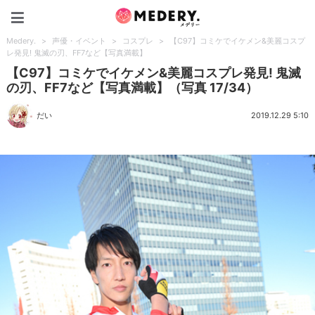
Medery.
Medery.
>
声優・イベント
>
コスプレ
>
【C97】コミケでイケメン&美麗コスプ
レ発見! 鬼滅の刃、FF7など【写真満載】
【C97】コミケでイケメン&美麗コスプレ発見! 鬼滅
の刃、FF7など【写真満載】（写真 17/34）
だい
2019.12.29 5:10