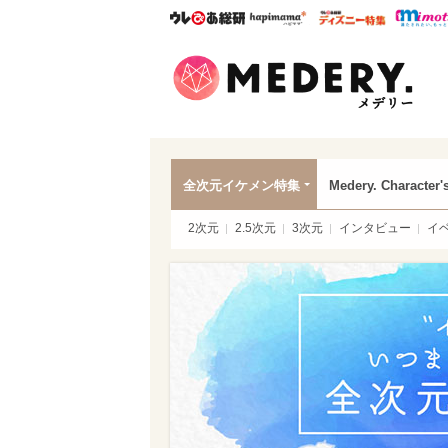
ウレぴあ総研
ハピママ*
ウレぴあ
Mede
全次元イケメン特集
Medery. Character'
2次元
2.5次元
3次元
インタビュー
イ