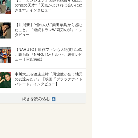
【ソ・ガンジュン】医師も絶賛するほど
の“顔の天才”『天気がよければ会いにゆ
きます』インタビュー
【井浦新】“憧れの人”柴田恭兵から感じ
たこと。『連続ドラマW 両刃の斧』イン
タビュー
【NARUTO】原作ファンも大絶賛! 2.5次
元舞台版『NARUTO-ナルト-』興奮レビ
ュー【写真満載】
中川大志＆渡邊圭祐「周波数が合う地元
の友達みたい」【映画『ブラックナイト
パレード』インタビュー】
続きを読み込む