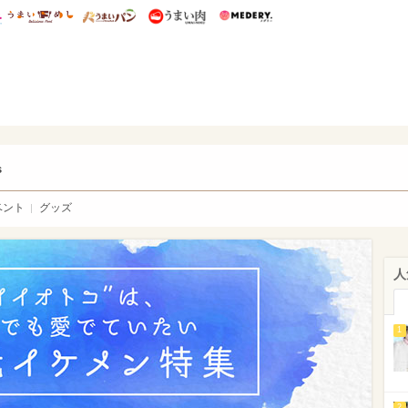
総研 ディズニー特集
mimot.
うまいめし
うまいパン
うまい肉
Medery.
ry.
s
ベント
グッズ
人
1
2