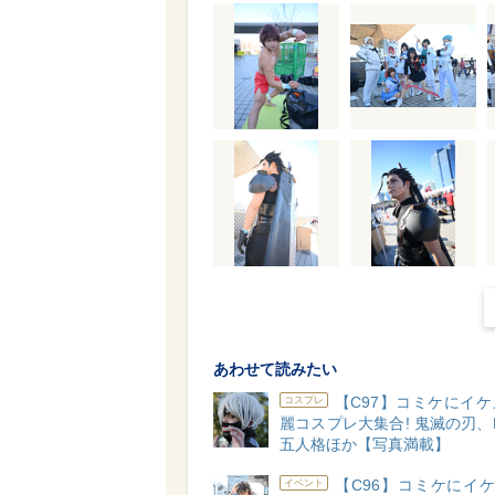
あわせて読みたい
【C97】コミケにイ
コスプレ
麗コスプレ大集合! 鬼滅の刃、F
五人格ほか【写真満載】
【C96】コミケにイ
イベント