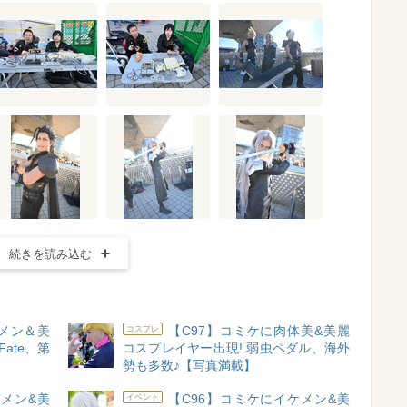
続きを読み込む
ケメン＆美
【C97】コミケに肉体美&美麗
コスプレ
ate、第
コスプレイヤー出現! 弱虫ペダル、海外
勢も多数♪【写真満載】
ケメン&美
【C96】コミケにイケメン&美
イベント