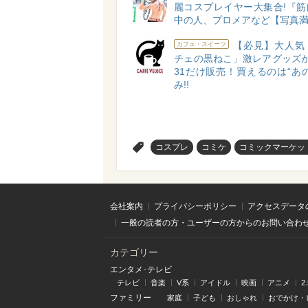
麗コスプレイヤー大集合!『筋
中の人、プロメアなど【写真
【必見】大人気
カフェ・スイーツ
チェの黒ねこ」激レアグッズが1
31だけ販売！買えるのは“あ
み!!
>
コスプレ
コミケ
コミックマーケッ
会社案内
プライバシーポリシー
アクセスデータ
一般の読者の方・ユーザーの方からのお問い合わ
カテゴリー
エンタメ･テレビ
テレビ
音楽
V系
アイドル
映画
アニメ
2
ファミリー
家庭
子ども
おしゃれ
おでかけ・