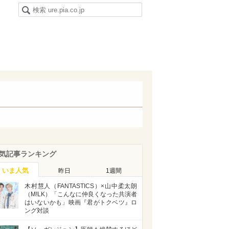
気記事ランキング
いま人気
昨日
1週間
木村慧人（FANTASTICS）×山中柔太朗
（M!LK）「こんなに仲良くなった共演者
はいないかも」映画『君がトクベツ』ロ
ング対談