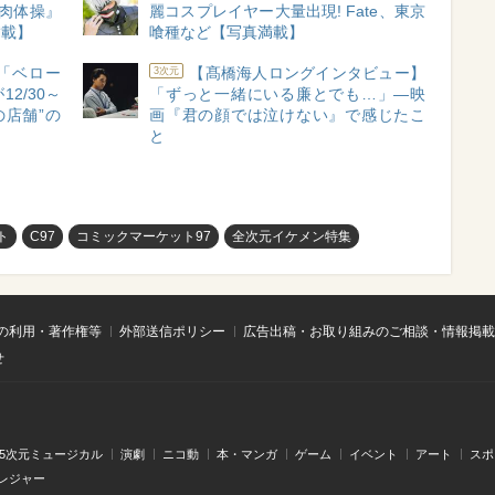
肉体操』
麗コスプレイヤー大量出現! Fate、東京
満載】
喰種など【写真満載】
「ベロー
【髙橋海人ロングインタビュー】
3次元
2/30～
「ずっと一緒にいる廉とでも…」―映
の店舗”の
画『君の顔では泣けない』で感じたこ
と
ト
C97
コミックマーケット97
全次元イケメン特集
の利用・著作権等
外部送信ポリシー
広告出稿・お取り組みのご相談・情報掲載
せ
.5次元ミュージカル
演劇
ニコ動
本・マンガ
ゲーム
イベント
アート
スポ
レジャー