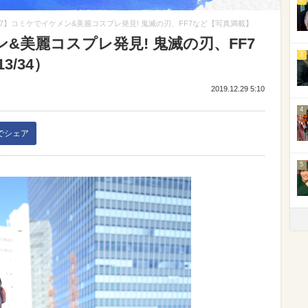
97】コミケでイケメン&美麗コスプレ発見! 鬼滅の刃、FF7など【写真満載】
&美麗コスプレ発見! 鬼滅の刃、FF7
3
/34）
2019.12.29 5:10
4
kでシェア
5