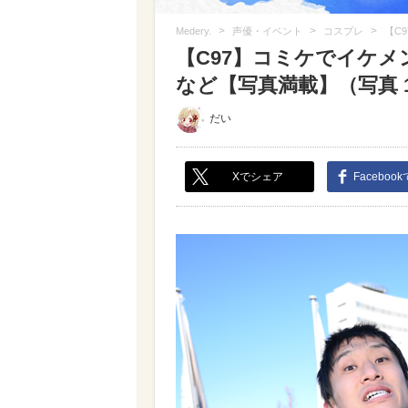
>
>
>
Medery.
声優・イベント
コスプレ
【C
【C97】コミケでイケメン
など【写真満載】（写真 13
だい
Xでシェア
Faceboo