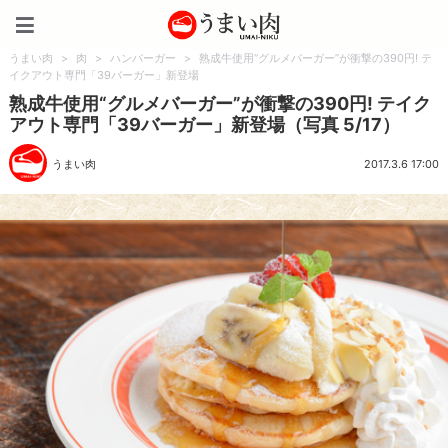
うまい肉
うまい肉
>
肉
>
ハンバーガー
>
熟成牛使用“グルメバーガー”が衝撃の390円! テ
イクアウト専門「39バーガー」新登場
熟成牛使用“グルメバーガー”が衝撃の390円! テイク
アウト専門「39バーガー」新登場（写真 5/17）
うまい肉
2017.3.6 17:00