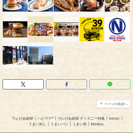
ページの先頭へ
ウレぴあ総研
|
ハピママ*
|
ウレぴあ総研 ディズニー特集
|
mimot.
|
うまいめし
|
うまいパン
|
うまい肉
|
Medery.