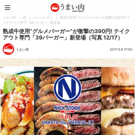
うまい肉
うまい肉
>
肉
>
ハンバーガー
>
熟成牛使用“グルメバーガー”が衝撃の390円! テ
イクアウト専門「39バーガー」新登場
熟成牛使用“グルメバーガー”が衝撃の390円! テイク
アウト専門「39バーガー」新登場（写真 12/17）
うまい肉
2017.3.6 17:00