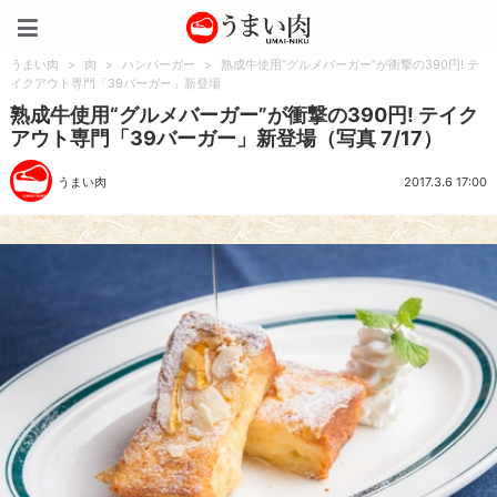
うまい肉
うまい肉
>
肉
>
ハンバーガー
>
熟成牛使用“グルメバーガー”が衝撃の390円! テ
イクアウト専門「39バーガー」新登場
熟成牛使用“グルメバーガー”が衝撃の390円! テイク
アウト専門「39バーガー」新登場（写真 7/17）
うまい肉
2017.3.6 17:00