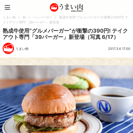
うまい肉
うまい肉
>
肉
>
ハンバーガー
>
熟成牛使用“グルメバーガー”が衝撃の390円! テ
イクアウト専門「39バーガー」新登場
熟成牛使用“グルメバーガー”が衝撃の390円! テイク
アウト専門「39バーガー」新登場（写真 6/17）
うまい肉
2017.3.6 17:00