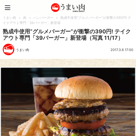
うまい肉
うまい肉
>
肉
>
ハンバーガー
>
熟成牛使用“グルメバーガー”が衝撃の390円! テ
イクアウト専門「39バーガー」新登場
熟成牛使用“グルメバーガー”が衝撃の390円! テイク
アウト専門「39バーガー」新登場（写真 11/17）
うまい肉
2017.3.6 17:00